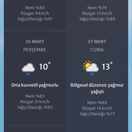
Nem: %80
Nem: %79
Rüzgar: 9 km/h
Rüzgar: 15 km/h
Yağış Olasılığı: %91
Yağış Olasılığı: %88
26 MART
27 MART
PERŞEMBE
CUMA
°
°
10
13
Orta kuvvetli yağmurlu
Bölgesel düzensiz yağmur
yağışlı
Nem: %83
Rüzgar: 31 km/h
Nem: %80
Yağış Olasılığı: %83
Rüzgar: 14 km/h
Yağış Olasılığı: %77