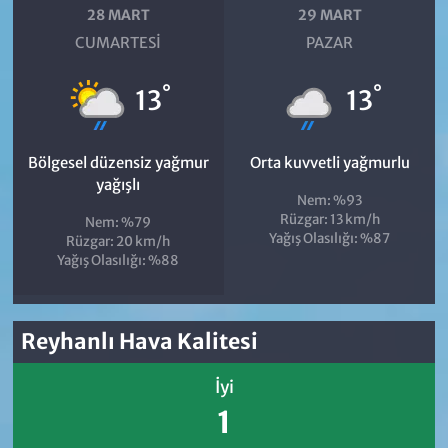
28 MART
29 MART
CUMARTESI
PAZAR
°
°
13
13
Bölgesel düzensiz yağmur
Orta kuvvetli yağmurlu
yağışlı
Nem: %93
Rüzgar: 13 km/h
Nem: %79
Yağış Olasılığı: %87
Rüzgar: 20 km/h
Yağış Olasılığı: %88
Reyhanlı Hava Kalitesi
İyi
1