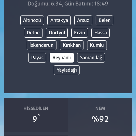
Doğumu: 6:34, Gün Batımı: 18:49
Altınözü
Antakya
Arsuz
Belen
Defne
Dörtyol
Erzin
Hassa
İskenderun
Kırıkhan
Kumlu
Payas
Reyhanlı
Samandağ
Yayladağı
HISSEDILEN
NEM
°
9
%92