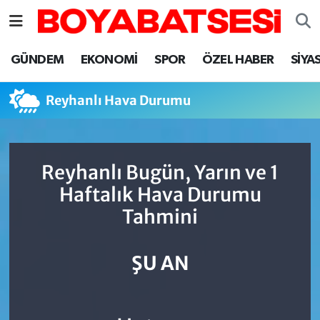
Sinop Nöbetçi Eczaneler
GÜNDEM
EKONOMİ
SPOR
ÖZEL HABER
SİYA
Sinop Hava Durumu
Reyhanlı Hava Durumu
Sinop Namaz Vakitleri
Sinop Trafik Yoğunluk Haritası
Reyhanlı Bugün, Yarın ve 1
Haftalık Hava Durumu
Süper Lig Puan Durumu ve Fikstür
Tahmini
Tüm Manşetler
ŞU AN
Son Dakika Haberleri
Haber Arşivi