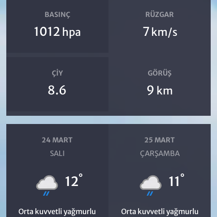
BASINÇ
RÜZGAR
1012
7
hpa
km/s
ÇIY
GÖRÜŞ
8.6
9
km
24 MART
25 MART
SALI
ÇARŞAMBA
°
°
12
11
Orta kuvvetli yağmurlu
Orta kuvvetli yağmurlu