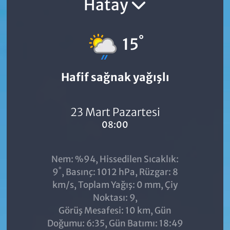
Hatay
°
15
Hafif sağnak yağışlı
23 Mart Pazartesi
08:00
Nem: %94, Hissedilen Sıcaklık:
°
9
, Basınç: 1012 hPa, Rüzgar: 8
km/s, Toplam Yağış: 0 mm, Çiy
Noktası: 9,
Görüş Mesafesi: 10 km, Gün
Doğumu: 6:35, Gün Batımı: 18:49