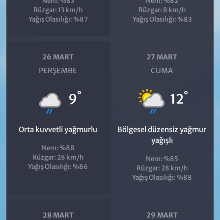
Nem: %83
Nem: %82
Rüzgar: 13 km/h
Rüzgar: 8 km/h
Yağış Olasılığı: %87
Yağış Olasılığı: %83
26 MART
27 MART
PERŞEMBE
CUMA
°
°
9
12
Orta kuvvetli yağmurlu
Bölgesel düzensiz yağmur
yağışlı
Nem: %88
Rüzgar: 28 km/h
Nem: %85
Yağış Olasılığı: %86
Rüzgar: 28 km/h
Yağış Olasılığı: %88
28 MART
29 MART