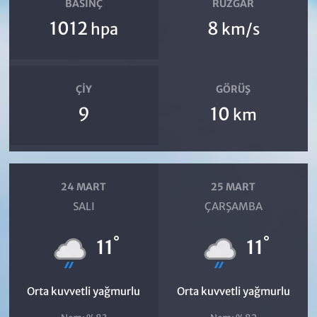
BASINÇ
RÜZGAR
1012
8
hpa
km/s
ÇIY
GÖRÜŞ
9
10
km
24 MART
25 MART
SALI
ÇARŞAMBA
°
°
11
11
Orta kuvvetli yağmurlu
Orta kuvvetli yağmurlu