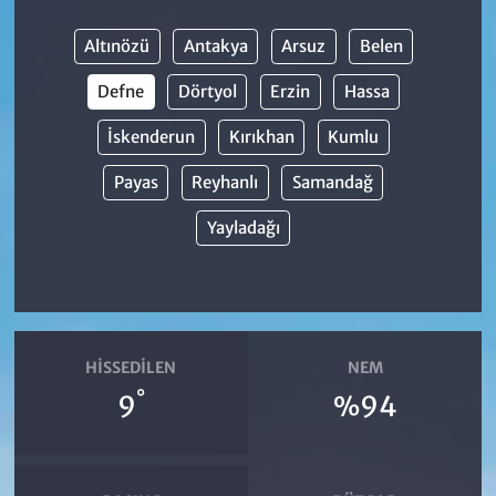
Altınözü
Antakya
Arsuz
Belen
Defne
Dörtyol
Erzin
Hassa
İskenderun
Kırıkhan
Kumlu
Payas
Reyhanlı
Samandağ
Yayladağı
HISSEDILEN
NEM
°
9
%94