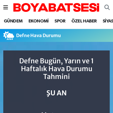
Sinop Nöbetçi Eczaneler
GÜNDEM
EKONOMİ
SPOR
ÖZEL HABER
SİYA
Sinop Hava Durumu
Defne Hava Durumu
Sinop Namaz Vakitleri
Sinop Trafik Yoğunluk Haritası
Defne Bugün, Yarın ve 1
Haftalık Hava Durumu
Süper Lig Puan Durumu ve Fikstür
Tahmini
Tüm Manşetler
ŞU AN
Son Dakika Haberleri
Haber Arşivi