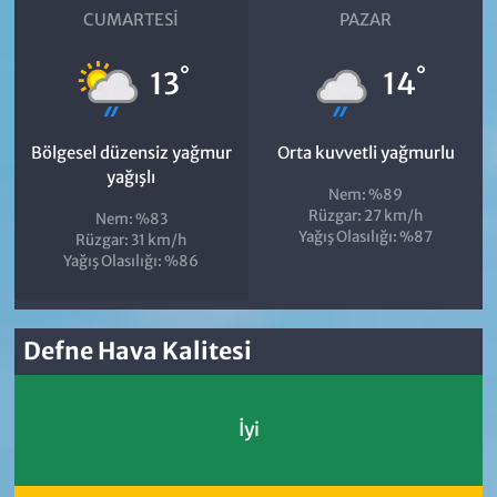
CUMARTESI
PAZAR
°
°
13
14
Bölgesel düzensiz yağmur
Orta kuvvetli yağmurlu
yağışlı
Nem: %89
Rüzgar: 27 km/h
Nem: %83
Yağış Olasılığı: %87
Rüzgar: 31 km/h
Yağış Olasılığı: %86
Defne Hava Kalitesi
İyi