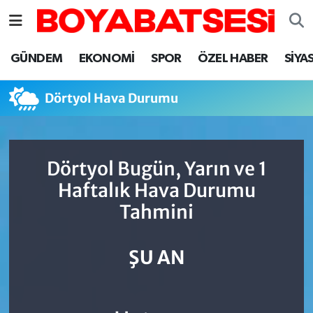
Sinop Nöbetçi Eczaneler
GÜNDEM
EKONOMİ
SPOR
ÖZEL HABER
SİYA
Sinop Hava Durumu
Dörtyol Hava Durumu
Sinop Namaz Vakitleri
Sinop Trafik Yoğunluk Haritası
Dörtyol Bugün, Yarın ve 1
Haftalık Hava Durumu
Süper Lig Puan Durumu ve Fikstür
Tahmini
Tüm Manşetler
ŞU AN
Son Dakika Haberleri
Haber Arşivi