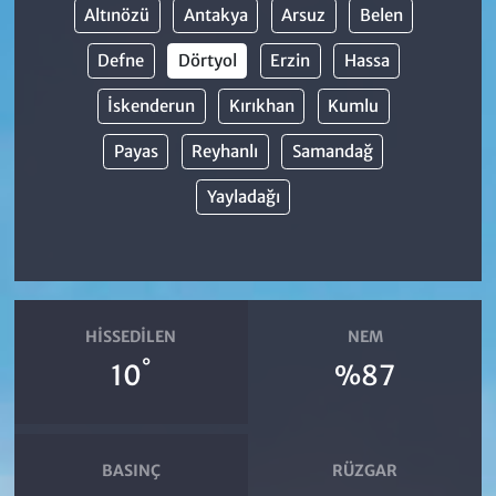
Altınözü
Antakya
Arsuz
Belen
Defne
Dörtyol
Erzin
Hassa
İskenderun
Kırıkhan
Kumlu
Payas
Reyhanlı
Samandağ
Yayladağı
HISSEDILEN
NEM
°
10
%87
BASINÇ
RÜZGAR