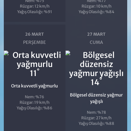
Nem: %75
Nem: %77
Rüzgar: 12 km/h
Rüzgar: 10 km/h
Yağış Olasılığı: %91
Yağış Olasılığı: %84
26 MART
27 MART
PERŞEMBE
CUMA
°
11
°
14
Orta kuvvetli yağmurlu
Bölgesel düzensiz yağmur
Nem: %76
yağışlı
Rüzgar: 19 km/h
Yağış Olasılığı: %86
Nem: %78
Rüzgar: 27 km/h
Yağış Olasılığı: %88