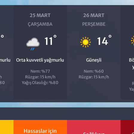
25 MART
26 MART
ÇARŞAMBA
PERŞEMBE
°
°
°
2
11
14
murlu
Orta kuvvetli yağmurlu
Güneşli
Bö
Nem: %77
Nem: %60
h
Rüzgar: 15 km/h
Rüzgar: 15 km/h
%80
Yağış Olasılığı: %80
R
Ya
Hassaslar için