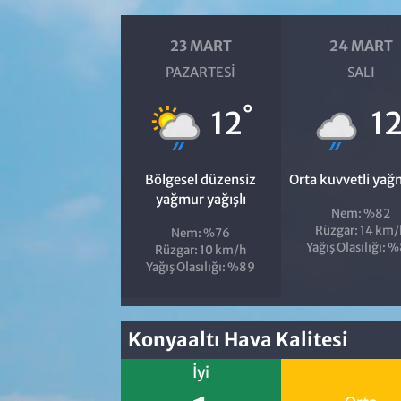
23 MART
24 MART
PAZARTESI
SALI
°
12
1
Bölgesel düzensiz
Orta kuvvetli yağ
yağmur yağışlı
Nem: %82
Rüzgar: 14 km/
Nem: %76
Yağış Olasılığı: 
Rüzgar: 10 km/h
Yağış Olasılığı: %89
Konyaaltı Hava Kalitesi
İyi