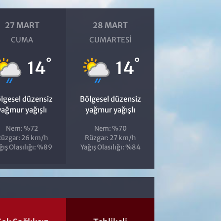
27 MART
28 MART
CUMA
CUMARTESI
°
°
14
14
lgesel düzensiz
Bölgesel düzensiz
yağmur yağışlı
yağmur yağışlı
Nem: %72
Nem: %70
üzgar: 26 km/h
Rüzgar: 27 km/h
ğış Olasılığı: %89
Yağış Olasılığı: %84