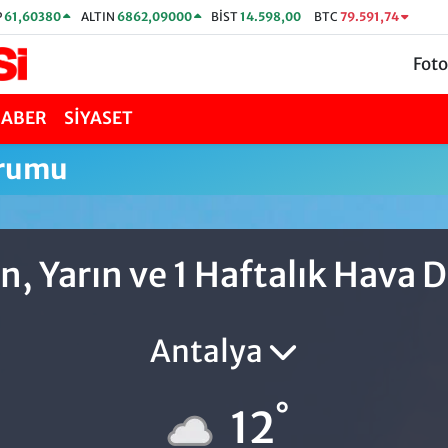
P
61,60380
ALTIN
6862,09000
BİST
14.598,00
BTC
79.591,74
Foto
HABER
SİYASET
urumu
n, Yarın ve 1 Haftalık Hava
Antalya
°
12