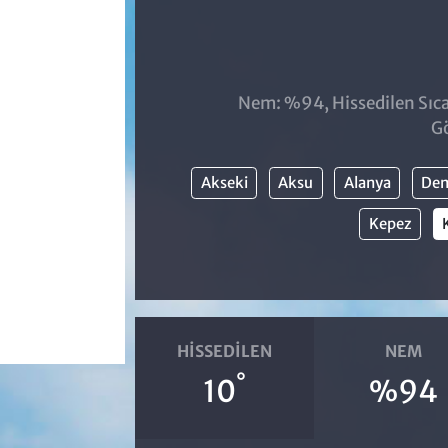
Nem: %94, Hissedilen Sıca
Gö
Akseki
Aksu
Alanya
De
Kepez
HISSEDILEN
NEM
°
10
%94