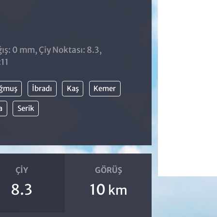
ş: 0 mm, Çiy Noktası: 8.3,
:11
ğmuş
İbradı
Kaş
Kemer
a
Serik
ÇIY
GÖRÜŞ
8.3
10
km