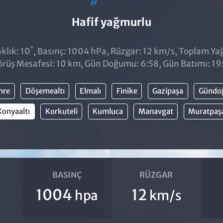
Hafif yağmurlu
°
klık: 10
, Basınç: 1004 hPa, Rüzgar: 12 km/s, Toplam Yağı
rüş Mesafesi: 10 km, Gün Doğumu: 6:58, Gün Batımı: 19
mre
Döşemealtı
Elmalı
Finike
Gazipaşa
Gündo
Konyaaltı
Korkuteli
Kumluca
Manavgat
Muratpaş
BASINÇ
RÜZGAR
1004
12
hpa
km/s