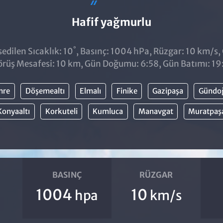
Hafif yağmurlu
°
dilen Sıcaklık: 10
, Basınç: 1004 hPa, Rüzgar: 10 km/s, Ç
rüş Mesafesi: 10 km, Gün Doğumu: 6:58, Gün Batımı: 19
mre
Döşemealtı
Elmalı
Finike
Gazipaşa
Gündo
Konyaaltı
Korkuteli
Kumluca
Manavgat
Muratpaş
BASINÇ
RÜZGAR
1004
10
hpa
km/s