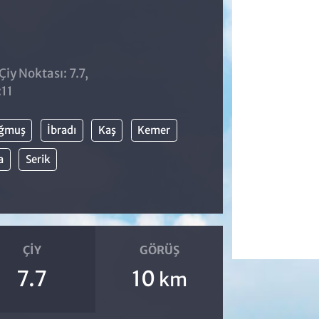
iy Noktası: 7.7,
:11
ğmuş
İbradı
Kaş
Kemer
a
Serik
ÇIY
GÖRÜŞ
7.7
10
km