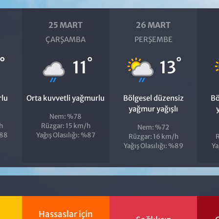
25 MART
26 MART
ÇARŞAMBA
PERŞEMBE
°
°
°
11
13
rlu
Orta kuvvetli yağmurlu
Bölgesel düzensiz
Bö
yağmur yağışlı
Nem: %78
h
Rüzgar: 15 km/h
Nem: %72
%88
Yağış Olasılığı: %87
Rüzgar: 16 km/h
R
Yağış Olasılığı: %89
Ya
Hassaslar için