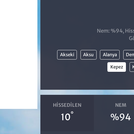
Nem: %94, Hisse
Gö
Akseki
Aksu
Alanya
De
Kepez
HISSEDILEN
NEM
°
10
%94