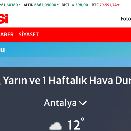
P
61,60380
ALTIN
6862,09000
BİST
14.598,00
BTC
79.591,74
Foto
HABER
SİYASET
mu
 Yarın ve 1 Haftalık Hava D
Antalya
°
12