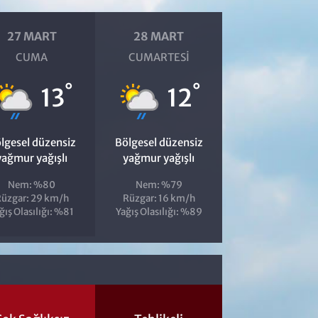
27 MART
28 MART
CUMA
CUMARTESI
°
°
13
12
lgesel düzensiz
Bölgesel düzensiz
yağmur yağışlı
yağmur yağışlı
Nem: %80
Nem: %79
üzgar: 29 km/h
Rüzgar: 16 km/h
ğış Olasılığı: %81
Yağış Olasılığı: %89