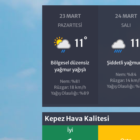
23 MART
24 MART
PAZARTESI
SALI
°
11
11
Bölgesel düzensiz
Şiddetli yağmu
yağmur yağışlı
Nem: %84
Rüzgar: 14 km/
Nem: %81
Yağış Olasılığı: 
Rüzgar: 18 km/h
Yağış Olasılığı: %89
Kepez Hava Kalitesi
İyi