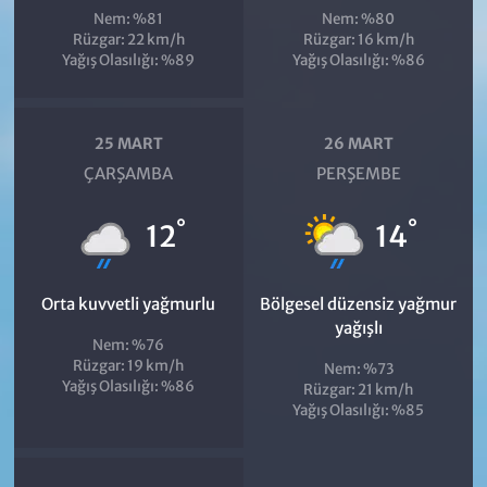
Nem: %81
Nem: %80
Rüzgar: 22 km/h
Rüzgar: 16 km/h
Yağış Olasılığı: %89
Yağış Olasılığı: %86
25 MART
26 MART
ÇARŞAMBA
PERŞEMBE
°
°
12
14
Orta kuvvetli yağmurlu
Bölgesel düzensiz yağmur
yağışlı
Nem: %76
Rüzgar: 19 km/h
Nem: %73
Yağış Olasılığı: %86
Rüzgar: 21 km/h
Yağış Olasılığı: %85