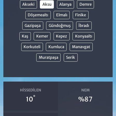
Akseki
Aksu
Alanya
Demre
Döşemealtı
Elmalı
Finike
Gazipaşa
Gündoğmuş
İbradı
Kaş
Kemer
Kepez
Konyaaltı
Korkuteli
Kumluca
Manavgat
Muratpaşa
Serik
HISSEDILEN
NEM
°
10
%87