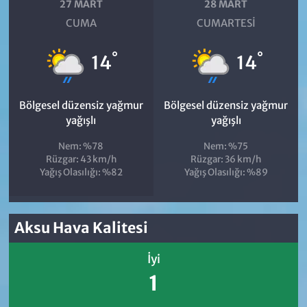
27 MART
28 MART
CUMA
CUMARTESI
°
°
14
14
Bölgesel düzensiz yağmur
Bölgesel düzensiz yağmur
yağışlı
yağışlı
Nem: %78
Nem: %75
Rüzgar: 43 km/h
Rüzgar: 36 km/h
Yağış Olasılığı: %82
Yağış Olasılığı: %89
Aksu Hava Kalitesi
İyi
1