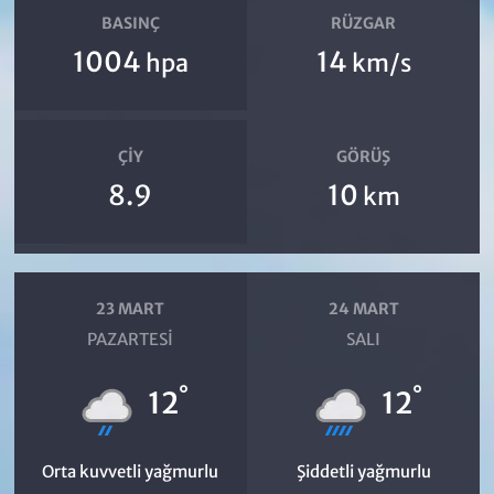
BASINÇ
RÜZGAR
1004
14
hpa
km/s
ÇIY
GÖRÜŞ
8.9
10
km
23 MART
24 MART
PAZARTESI
SALI
°
°
12
12
Orta kuvvetli yağmurlu
Şiddetli yağmurlu