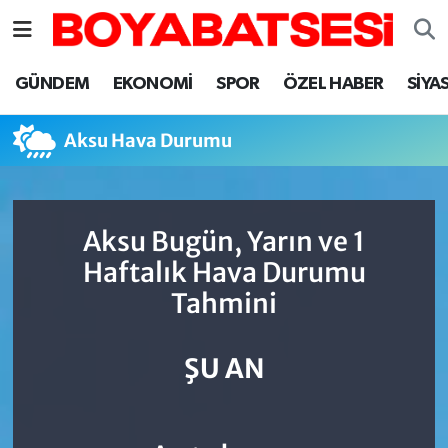
Sinop Nöbetçi Eczaneler
GÜNDEM
EKONOMİ
SPOR
ÖZEL HABER
SİYA
Sinop Hava Durumu
Aksu Hava Durumu
Sinop Namaz Vakitleri
Sinop Trafik Yoğunluk Haritası
Aksu Bugün, Yarın ve 1
Haftalık Hava Durumu
Süper Lig Puan Durumu ve Fikstür
Tahmini
Tüm Manşetler
ŞU AN
Son Dakika Haberleri
Haber Arşivi