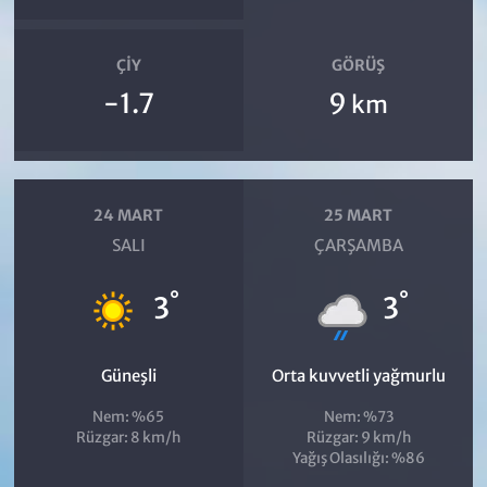
ÇIY
GÖRÜŞ
-1.7
9
km
24 MART
25 MART
SALI
ÇARŞAMBA
°
°
3
3
Güneşli
Orta kuvvetli yağmurlu
Nem: %65
Nem: %73
Rüzgar: 8 km/h
Rüzgar: 9 km/h
Yağış Olasılığı: %86