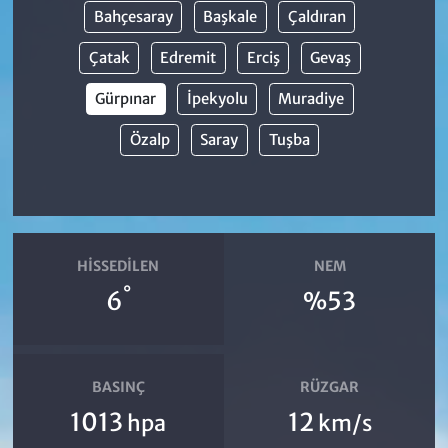
Bahçesaray
Başkale
Çaldıran
Çatak
Edremit
Erciş
Gevaş
Gürpınar
İpekyolu
Muradiye
Özalp
Saray
Tuşba
HISSEDILEN
NEM
°
6
%53
BASINÇ
RÜZGAR
1013
12
hpa
km/s