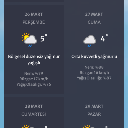
26 MART
27 MART
PERŞEMBE
CUMA
°
°
5
4
Bölgesel düzensiz yağmur
Orta kuvvetli yağmurlu
yağışlı
Nem: %88
Rüzgar: 16 km/h
Nem: %79
Yağış Olasılığı: %87
Rüzgar: 17 km/h
Yağış Olasılığı: %76
28 MART
29 MART
CUMARTESI
PAZAR