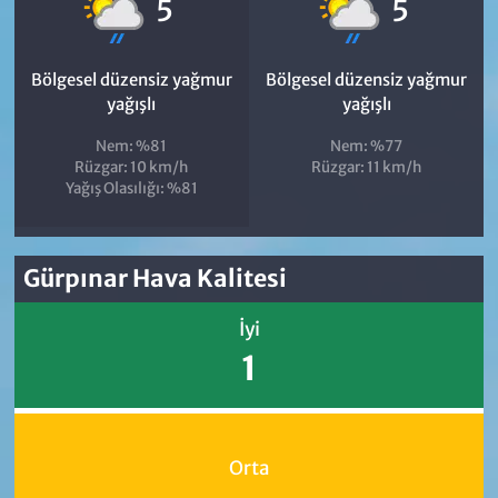
°
°
5
5
Bölgesel düzensiz yağmur
Bölgesel düzensiz yağmur
yağışlı
yağışlı
Nem: %81
Nem: %77
Rüzgar: 10 km/h
Rüzgar: 11 km/h
Yağış Olasılığı: %81
Gürpınar Hava Kalitesi
İyi
1
Orta