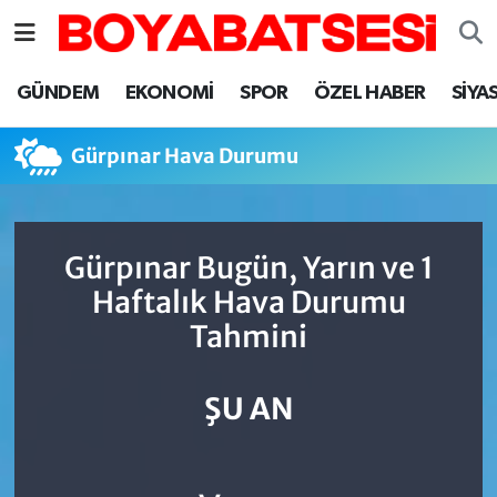
Sinop Nöbetçi Eczaneler
GÜNDEM
EKONOMİ
SPOR
ÖZEL HABER
SİYA
Sinop Hava Durumu
Gürpınar Hava Durumu
Sinop Namaz Vakitleri
Sinop Trafik Yoğunluk Haritası
Gürpınar Bugün, Yarın ve 1
Haftalık Hava Durumu
Süper Lig Puan Durumu ve Fikstür
Tahmini
Tüm Manşetler
ŞU AN
Son Dakika Haberleri
Haber Arşivi