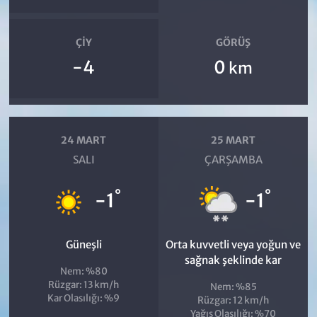
ÇIY
GÖRÜŞ
-4
0
km
24 MART
25 MART
SALI
ÇARŞAMBA
°
°
-1
-1
Güneşli
Orta kuvvetli veya yoğun ve
sağnak şeklinde kar
Nem: %80
Rüzgar: 13 km/h
Nem: %85
Kar Olasılığı: %9
Rüzgar: 12 km/h
Yağış Olasılığı: %70