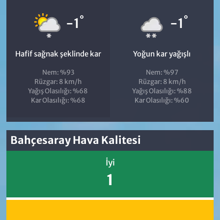
°
°
-1
-1
Hafif sağnak şeklinde kar
Yoğun kar yağışlı
Nem: %93
Nem: %97
Rüzgar: 8 km/h
Rüzgar: 8 km/h
Yağış Olasılığı: %68
Yağış Olasılığı: %88
Kar Olasılığı: %68
Kar Olasılığı: %60
Bahçesaray Hava Kalitesi
İyi
1