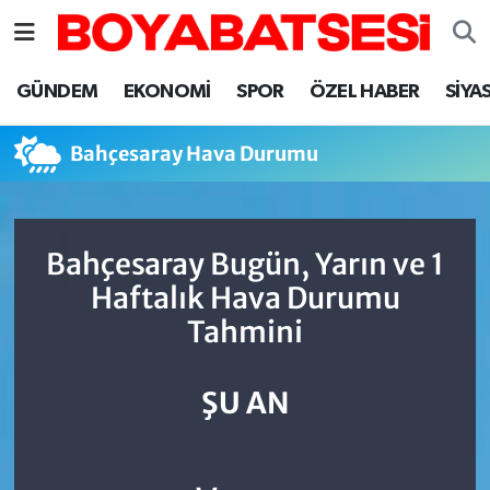
Sinop Nöbetçi Eczaneler
GÜNDEM
EKONOMİ
SPOR
ÖZEL HABER
SİYA
Sinop Hava Durumu
Bahçesaray Hava Durumu
Sinop Namaz Vakitleri
Sinop Trafik Yoğunluk Haritası
Bahçesaray Bugün, Yarın ve 1
Haftalık Hava Durumu
Süper Lig Puan Durumu ve Fikstür
Tahmini
Tüm Manşetler
ŞU AN
Son Dakika Haberleri
Haber Arşivi