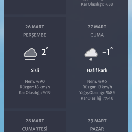
Kar Olasılığı: %38
26 MART
27 MART
PERŞEMBE
CUMA
°
°
2
-1
Sisli
Hafif karlı
Nem: %90
Nem: %96
Rüzgar: 18 km/h
Rüzgar: 13 km/h
Kar Olasılığı: %19
Yağış Olasılığı: %85
Kar Olasılığı: %46
28 MART
29 MART
CUMARTESI
PAZAR