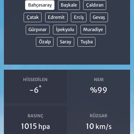
Bahçesaray
Başkale
Çaldıran
Çatak
Edremit
Erciş
Gevaş
Gürpınar
İpekyolu
Muradiye
Özalp
Saray
Tuşba
HISSEDILEN
NEM
°
-6
%99
BASINÇ
RÜZGAR
1015
10
hpa
km/s