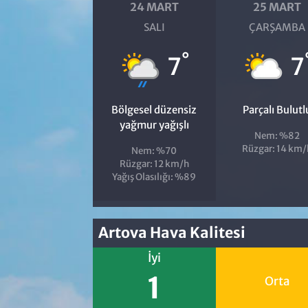
24 MART
25 MART
SALI
ÇARŞAMBA
°
7
7
Bölgesel düzensiz
Parçalı Bulutl
yağmur yağışlı
Nem: %82
Rüzgar: 14 km/
Nem: %70
Rüzgar: 12 km/h
Yağış Olasılığı: %89
Artova Hava Kalitesi
İyi
1
Orta