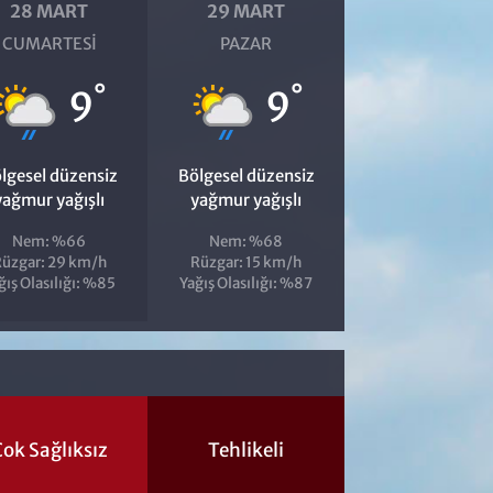
28 MART
29 MART
CUMARTESI
PAZAR
°
°
9
9
lgesel düzensiz
Bölgesel düzensiz
yağmur yağışlı
yağmur yağışlı
Nem: %66
Nem: %68
üzgar: 29 km/h
Rüzgar: 15 km/h
ğış Olasılığı: %85
Yağış Olasılığı: %87
ok Sağlıksız
Tehlikeli