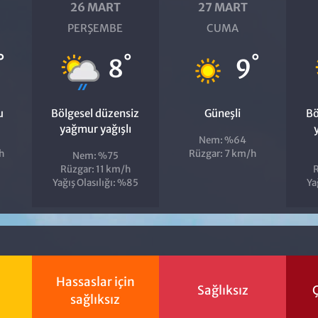
26 MART
27 MART
PERŞEMBE
CUMA
°
°
°
8
9
u
Bölgesel düzensiz
Güneşli
Bö
yağmur yağışlı
Nem: %64
h
Rüzgar: 7 km/h
Nem: %75
Rüzgar: 11 km/h
R
Yağış Olasılığı: %85
Ya
Hassaslar için
Sağlıksız
Ç
sağlıksız