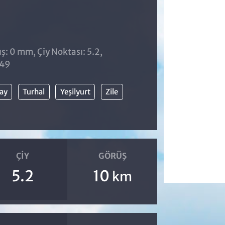
̧: 0 mm, Çiy Noktası: 5.2,
:49
ay
Turhal
Yeşilyurt
Zile
ÇIY
GÖRÜŞ
5.2
10
km