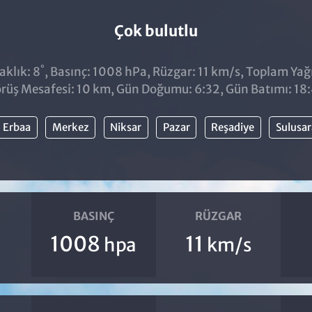
Çok bulutlu
°
aklık: 8
, Basınç: 1008 hPa, Rüzgar: 11 km/s, Toplam Yağıs
rüş Mesafesi: 10 km, Gün Doğumu: 6:32, Gün Batımı: 18
Erbaa
Merkez
Niksar
Pazar
Reşadiye
Sulusar
BASINÇ
RÜZGAR
1008
11
hpa
km/s