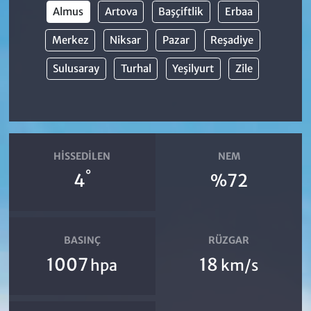
Almus
Artova
Başçiftlik
Erbaa
Merkez
Niksar
Pazar
Reşadiye
Sulusaray
Turhal
Yeşilyurt
Zile
HISSEDILEN
NEM
°
4
%72
BASINÇ
RÜZGAR
1007
18
hpa
km/s