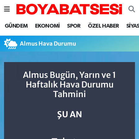
Sinop Nöbetçi Eczaneler
GÜNDEM
EKONOMİ
SPOR
ÖZEL HABER
SİYA
Sinop Hava Durumu
Almus Hava Durumu
Sinop Namaz Vakitleri
Sinop Trafik Yoğunluk Haritası
Almus Bugün, Yarın ve 1
Haftalık Hava Durumu
Süper Lig Puan Durumu ve Fikstür
Tahmini
Tüm Manşetler
ŞU AN
Son Dakika Haberleri
Haber Arşivi