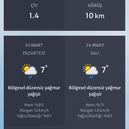
ÇIY
GÖRÜŞ
1.4
10
km
23 MART
24 MART
PAZARTESI
SALI
°
°
7
7
Bölgesel düzensiz yağmur
Bölgesel düzensiz yağmur
yağışlı
yağışlı
Nem: %85
Nem: %71
Rüzgar: 12 km/h
Rüzgar: 12 km/h
Yağış Olasılığı: %87
Yağış Olasılığı: %82