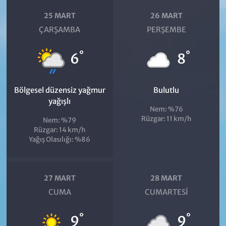
25 MART
26 MART
ÇARŞAMBA
PERŞEMBE
°
°
6
8
Bölgesel düzensiz yağmur
Bulutlu
yağışlı
Nem: %76
Rüzgar: 11 km/h
Nem: %79
Rüzgar: 14 km/h
Yağış Olasılığı: %86
27 MART
28 MART
CUMA
CUMARTESI
°
°
9
9