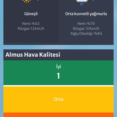
Güneşli
Orta kuvvetli yağmurlu
Nem: %62
Nem: %70
Rüzgar: 12 km/h
Rüzgar: 33 km/h
Yağış Olasılığı: %84
Almus Hava Kalitesi
İyi
1
Orta