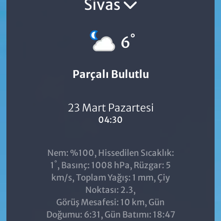
Sivas
°
6
Parçalı Bulutlu
23 Mart Pazartesi
04:30
Nem: %100, Hissedilen Sıcaklık:
°
1
, Basınç: 1008 hPa, Rüzgar: 5
km/s, Toplam Yağış: 1 mm, Çiy
Noktası: 2.3,
Görüş Mesafesi: 10 km, Gün
Doğumu: 6:31, Gün Batımı: 18:47