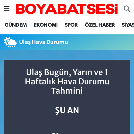
Sinop Nöbetçi Eczaneler
GÜNDEM
EKONOMİ
SPOR
ÖZEL HABER
SİYA
Sinop Hava Durumu
Ulaş Hava Durumu
Sinop Namaz Vakitleri
Sinop Trafik Yoğunluk Haritası
Ulaş Bugün, Yarın ve 1
Haftalık Hava Durumu
Süper Lig Puan Durumu ve Fikstür
Tahmini
Tüm Manşetler
ŞU AN
Son Dakika Haberleri
Haber Arşivi