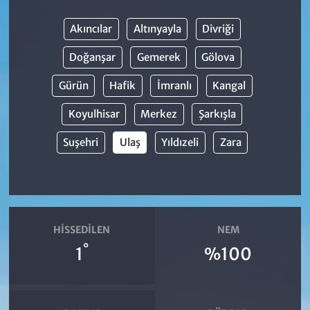
Akıncılar
Altınyayla
Divriği
Doğanşar
Gemerek
Gölova
Gürün
Hafik
İmranlı
Kangal
Koyulhisar
Merkez
Şarkışla
Suşehri
Ulaş
Yıldızeli
Zara
HISSEDILEN
NEM
°
1
%100