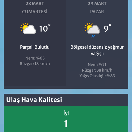
28 MART
29 MART
CUMARTESI
PAZAR
°
°
10
9
Parçalı Bulutlu
Bölgesel düzensiz yağmur
yağışlı
Nem: %63
Rüzgar: 18 km/h
Nem: %71
Rüzgar: 38 km/h
Yağış Olasılığı: %83
Ulaş Hava Kalitesi
İyi
1