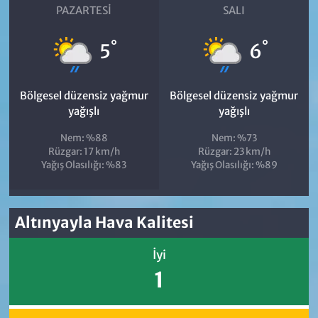
PAZARTESI
SALI
°
°
5
6
Bölgesel düzensiz yağmur
Bölgesel düzensiz yağmur
yağışlı
yağışlı
Nem: %88
Nem: %73
Rüzgar: 17 km/h
Rüzgar: 23 km/h
Yağış Olasılığı: %83
Yağış Olasılığı: %89
Altınyayla Hava Kalitesi
İyi
1