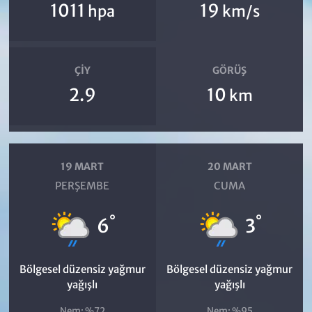
1011
19
hpa
km/s
ÇIY
GÖRÜŞ
2.9
10
km
19 MART
20 MART
PERŞEMBE
CUMA
°
°
6
3
Bölgesel düzensiz yağmur
Bölgesel düzensiz yağmur
yağışlı
yağışlı
Nem: %72
Nem: %95