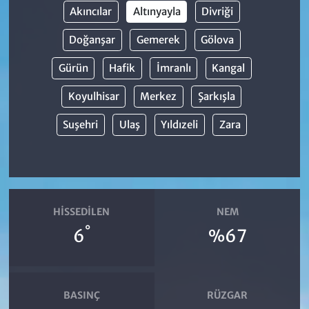
Akıncılar
Altınyayla
Divriği
Doğanşar
Gemerek
Gölova
Gürün
Hafik
İmranlı
Kangal
Koyulhisar
Merkez
Şarkışla
Suşehri
Ulaş
Yıldızeli
Zara
HISSEDILEN
NEM
°
6
%67
BASINÇ
RÜZGAR