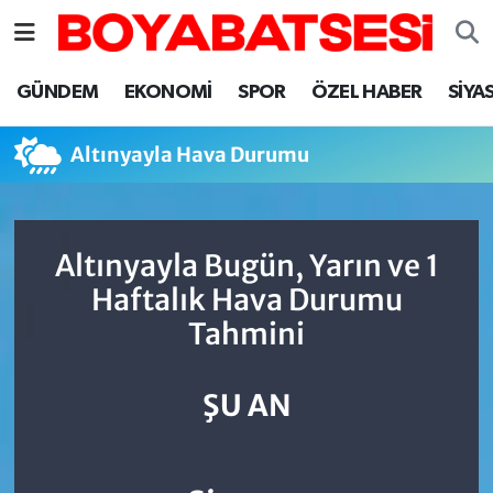
Sinop Nöbetçi Eczaneler
GÜNDEM
EKONOMİ
SPOR
ÖZEL HABER
SİYA
Sinop Hava Durumu
Altınyayla Hava Durumu
Sinop Namaz Vakitleri
Sinop Trafik Yoğunluk Haritası
Altınyayla Bugün, Yarın ve 1
Haftalık Hava Durumu
Süper Lig Puan Durumu ve Fikstür
Tahmini
Tüm Manşetler
ŞU AN
Son Dakika Haberleri
Haber Arşivi