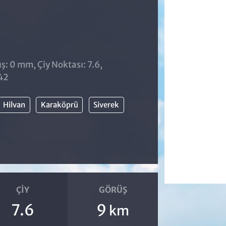
̧: 0 mm, Çiy Noktası: 7.6,
42
Hilvan
Karaköprü
Siverek
ÇIY
GÖRÜŞ
7.6
9
km