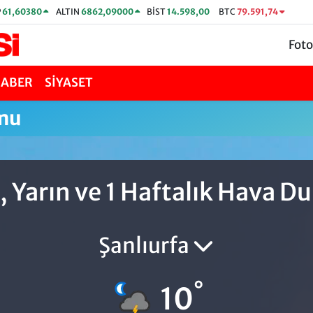
P
61,60380
ALTIN
6862,09000
BİST
14.598,00
BTC
79.591,74
Foto
HABER
SİYASET
umu
, Yarın ve 1 Haftalık Hava 
Şanlıurfa
°
10