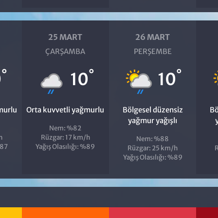
25 MART
26 MART
ÇARŞAMBA
PERŞEMBE
°
°
°
0
10
10
murlu
Orta kuvvetli yağmurlu
Bölgesel düzensiz
Bö
yağmur yağışlı
Nem: %82
h
Rüzgar: 17 km/h
Nem: %88
%87
Yağış Olasılığı: %89
Rüzgar: 25 km/h
R
Yağış Olasılığı: %89