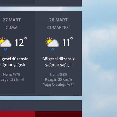
27 MART
28 MART
CUMA
CUMARTESI
°
°
12
11
lgesel düzensiz
Bölgesel düzensiz
yağmur yağışlı
yağmur yağışlı
Nem: %75
Nem: %85
üzgar: 28 km/h
Rüzgar: 25 km/h
Yağış Olasılığı: %71