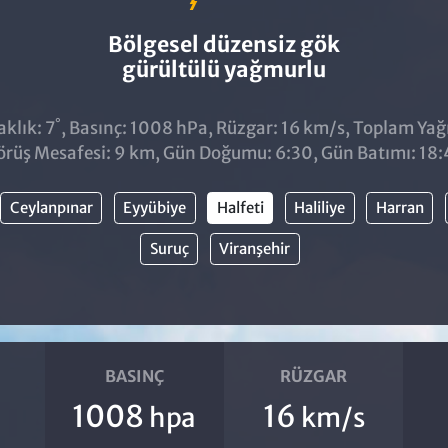
Bölgesel düzensiz gök
gürültülü yağmurlu
°
klık: 7
, Basınç: 1008 hPa, Rüzgar: 16 km/s, Toplam Yağıs
örüş Mesafesi: 9 km, Gün Doğumu: 6:30, Gün Batımı: 18:
Ceylanpınar
Eyyübiye
Halfeti
Haliliye
Harran
Suruç
Viranşehir
BASINÇ
RÜZGAR
1008
16
hpa
km/s