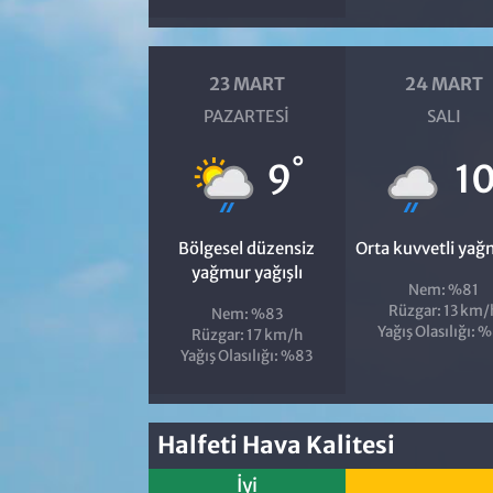
23 MART
24 MART
PAZARTESI
SALI
°
9
1
Bölgesel düzensiz
Orta kuvvetli yağ
yağmur yağışlı
Nem: %81
Rüzgar: 13 km/
Nem: %83
Yağış Olasılığı: 
Rüzgar: 17 km/h
Yağış Olasılığı: %83
Halfeti Hava Kalitesi
İyi