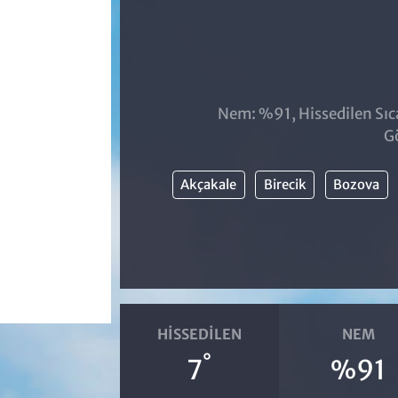
Nem: %91, Hissedilen Sıca
G
Akçakale
Birecik
Bozova
HISSEDILEN
NEM
°
7
%91