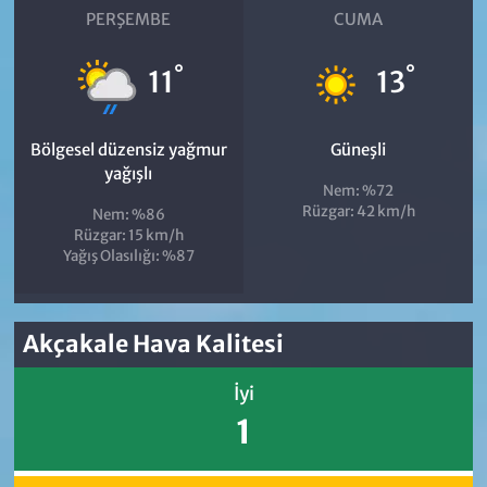
PERŞEMBE
CUMA
°
°
11
13
Bölgesel düzensiz yağmur
Güneşli
yağışlı
Nem: %72
Rüzgar: 42 km/h
Nem: %86
Rüzgar: 15 km/h
Yağış Olasılığı: %87
Akçakale Hava Kalitesi
İyi
1