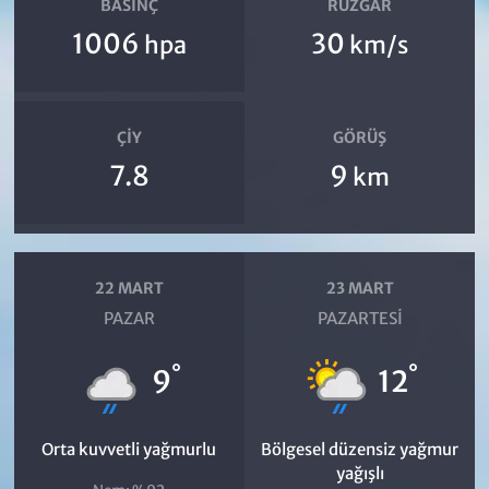
BASINÇ
RÜZGAR
1006
30
hpa
km/s
ÇIY
GÖRÜŞ
7.8
9
km
22 MART
23 MART
PAZAR
PAZARTESI
°
°
9
12
Orta kuvvetli yağmurlu
Bölgesel düzensiz yağmur
yağışlı