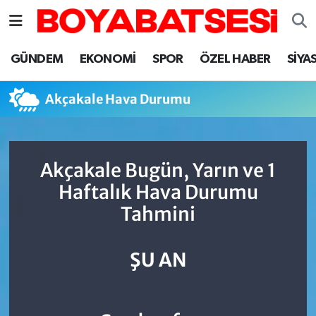
Sinop Nöbetçi Eczaneler
GÜNDEM
EKONOMİ
SPOR
ÖZEL HABER
SİYA
Sinop Hava Durumu
Akçakale Hava Durumu
Sinop Namaz Vakitleri
Sinop Trafik Yoğunluk Haritası
Akçakale Bugün, Yarın ve 1
Haftalık Hava Durumu
Süper Lig Puan Durumu ve Fikstür
Tahmini
Tüm Manşetler
ŞU AN
Son Dakika Haberleri
Haber Arşivi