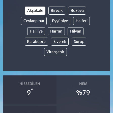
Akçakale
Birecik
Bozova
Ceylanpınar
Eyyübiye
Halfeti
Haliliye
Harran
Hilvan
Karaköprü
Siverek
Suruç
Viranşehir
HISSEDILEN
NEM
°
9
%79