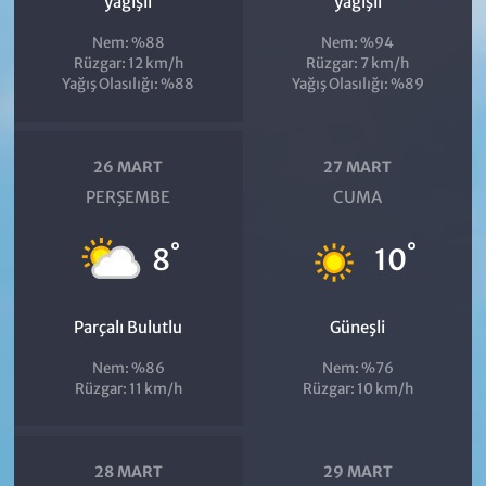
yağışlı
yağışlı
Nem: %88
Nem: %94
Rüzgar: 12 km/h
Rüzgar: 7 km/h
Yağış Olasılığı: %88
Yağış Olasılığı: %89
26 MART
27 MART
PERŞEMBE
CUMA
°
°
8
10
Parçalı Bulutlu
Güneşli
Nem: %86
Nem: %76
Rüzgar: 11 km/h
Rüzgar: 10 km/h
28 MART
29 MART