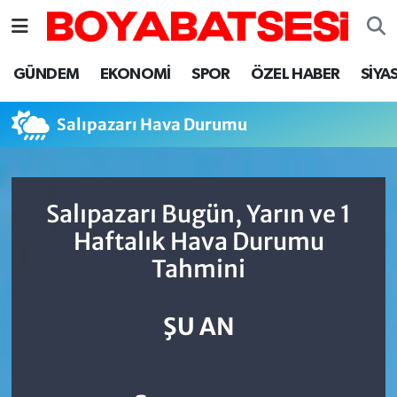
Sinop Nöbetçi Eczaneler
GÜNDEM
EKONOMİ
SPOR
ÖZEL HABER
SİYA
Sinop Hava Durumu
Salıpazarı Hava Durumu
Sinop Namaz Vakitleri
Sinop Trafik Yoğunluk Haritası
Salıpazarı Bugün, Yarın ve 1
Haftalık Hava Durumu
Süper Lig Puan Durumu ve Fikstür
Tahmini
Tüm Manşetler
ŞU AN
Son Dakika Haberleri
Haber Arşivi