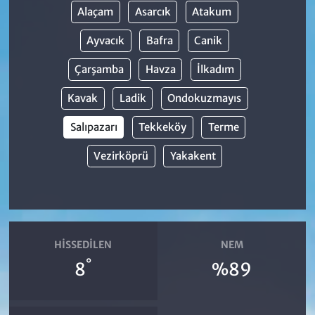
Alaçam
Asarcık
Atakum
Ayvacık
Bafra
Canik
Çarşamba
Havza
İlkadım
Kavak
Ladik
Ondokuzmayıs
Salıpazarı
Tekkeköy
Terme
Vezirköprü
Yakakent
HISSEDILEN
NEM
°
8
%89