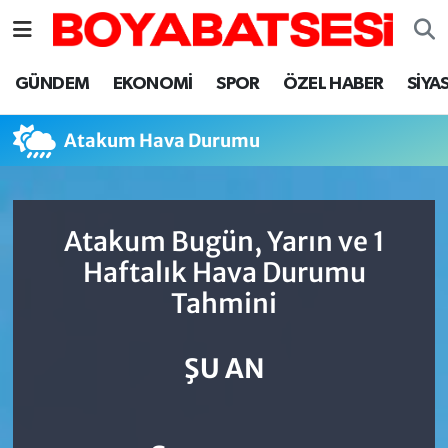
Sinop Nöbetçi Eczaneler
GÜNDEM
EKONOMİ
SPOR
ÖZEL HABER
SİYA
Sinop Hava Durumu
Atakum Hava Durumu
Sinop Namaz Vakitleri
Sinop Trafik Yoğunluk Haritası
Atakum Bugün, Yarın ve 1
Haftalık Hava Durumu
Süper Lig Puan Durumu ve Fikstür
Tahmini
Tüm Manşetler
ŞU AN
Son Dakika Haberleri
Haber Arşivi