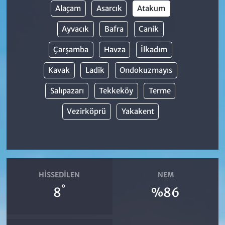
Alaçam
Asarcık
Atakum
Ayvacık
Bafra
Canik
Çarşamba
Havza
İlkadım
Kavak
Ladik
Ondokuzmayıs
Salıpazarı
Tekkeköy
Terme
Vezirköprü
Yakakent
HISSEDILEN
NEM
°
8
%86