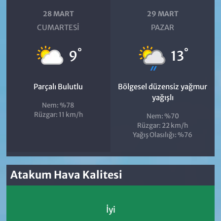
28 MART
29 MART
CUMARTESI
PAZAR
°
°
9
13
Parçalı Bulutlu
Bölgesel düzensiz yağmur
yağışlı
Nem: %78
Rüzgar: 11 km/h
Nem: %70
Rüzgar: 22 km/h
Yağış Olasılığı: %76
Atakum Hava Kalitesi
İyi