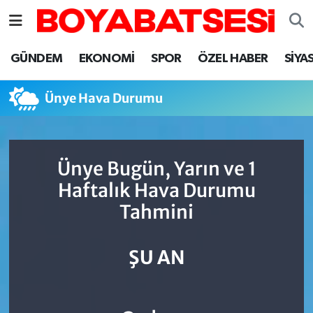
Sinop Nöbetçi Eczaneler
GÜNDEM
EKONOMİ
SPOR
ÖZEL HABER
SİYA
Sinop Hava Durumu
Ünye Hava Durumu
Sinop Namaz Vakitleri
Sinop Trafik Yoğunluk Haritası
Ünye Bugün, Yarın ve 1
Haftalık Hava Durumu
Süper Lig Puan Durumu ve Fikstür
Tahmini
Tüm Manşetler
ŞU AN
Son Dakika Haberleri
Haber Arşivi