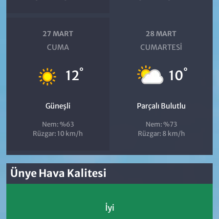
27 MART
28 MART
CUMA
CUMARTESI
°
°
12
10
Güneşli
Parçalı Bulutlu
Nem: %63
Nem: %73
Rüzgar: 10 km/h
Rüzgar: 8 km/h
Ünye Hava Kalitesi
İyi