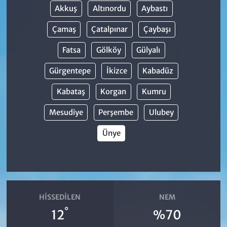
Akkuş
Altınordu
Aybastı
Çamaş
Çatalpınar
Çaybaşı
Fatsa
Gölköy
Gülyalı
Gürgentepe
İkizce
Kabadüz
Kabataş
Korgan
Kumru
Mesudiye
Perşembe
Ulubey
Ünye
HISSEDILEN
NEM
°
12
%70