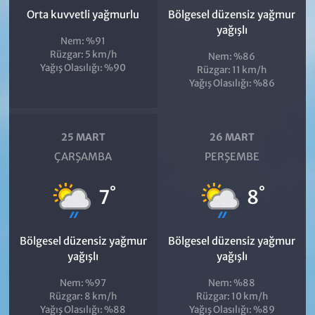
Orta kuvvetli yağmurlu
Bölgesel düzensiz yağmur
yağışlı
Nem: %91
Rüzgar: 5 km/h
Nem: %86
Yağış Olasılığı: %90
Rüzgar: 11 km/h
Yağış Olasılığı: %86
25 MART
26 MART
ÇARŞAMBA
PERŞEMBE
°
°
7
8
Bölgesel düzensiz yağmur
Bölgesel düzensiz yağmur
yağışlı
yağışlı
Nem: %97
Nem: %88
Rüzgar: 8 km/h
Rüzgar: 10 km/h
Yağış Olasılığı: %88
Yağış Olasılığı: %89