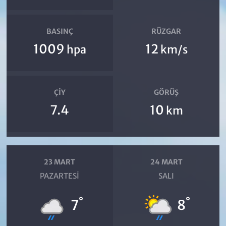
BASINÇ
RÜZGAR
1009
12
hpa
km/s
ÇIY
GÖRÜŞ
7.4
10
km
23 MART
24 MART
PAZARTESI
SALI
°
°
7
8