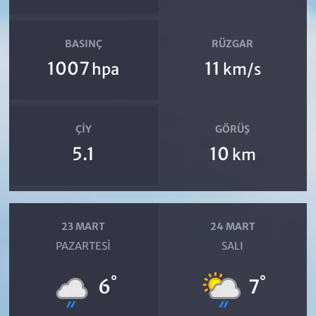
BASINÇ
RÜZGAR
1007
11
hpa
km/s
ÇIY
GÖRÜŞ
5.1
10
km
23 MART
24 MART
PAZARTESI
SALI
°
°
6
7