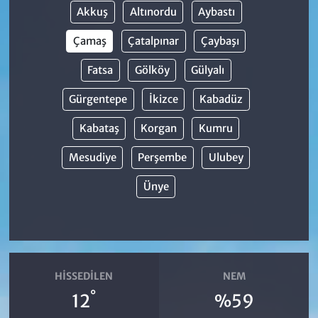
Akkuş
Altınordu
Aybastı
Çamaş
Çatalpınar
Çaybaşı
Fatsa
Gölköy
Gülyalı
Gürgentepe
İkizce
Kabadüz
Kabataş
Korgan
Kumru
Mesudiye
Perşembe
Ulubey
Ünye
HISSEDILEN
NEM
°
12
%59