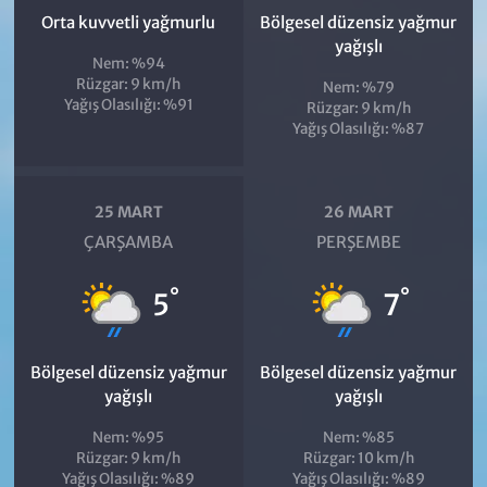
Orta kuvvetli yağmurlu
Bölgesel düzensiz yağmur
yağışlı
Nem: %94
Rüzgar: 9 km/h
Nem: %79
Yağış Olasılığı: %91
Rüzgar: 9 km/h
Yağış Olasılığı: %87
25 MART
26 MART
ÇARŞAMBA
PERŞEMBE
°
°
5
7
Bölgesel düzensiz yağmur
Bölgesel düzensiz yağmur
yağışlı
yağışlı
Nem: %95
Nem: %85
Rüzgar: 9 km/h
Rüzgar: 10 km/h
Yağış Olasılığı: %89
Yağış Olasılığı: %89