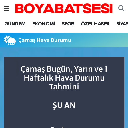
Sinop Nöbetçi Eczaneler
GÜNDEM
EKONOMİ
SPOR
ÖZEL HABER
SİYA
Sinop Hava Durumu
Çamaş Hava Durumu
Sinop Namaz Vakitleri
Sinop Trafik Yoğunluk Haritası
Çamaş Bugün, Yarın ve 1
Haftalık Hava Durumu
Süper Lig Puan Durumu ve Fikstür
Tahmini
Tüm Manşetler
ŞU AN
Son Dakika Haberleri
Haber Arşivi