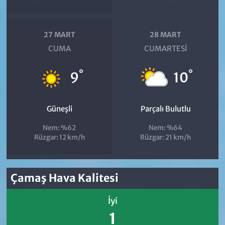
27 MART
28 MART
CUMA
CUMARTESI
°
°
9
10
Güneşli
Parçalı Bulutlu
Nem: %62
Nem: %64
Rüzgar: 12 km/h
Rüzgar: 21 km/h
Çamaş Hava Kalitesi
İyi
1