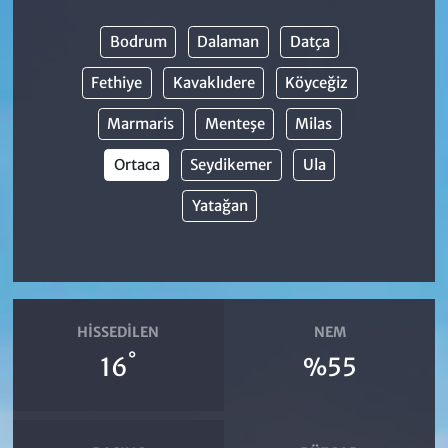
Bodrum
Dalaman
Datça
Fethiye
Kavaklıdere
Köyceğiz
Marmaris
Menteşe
Milas
Ortaca
Seydikemer
Ula
Yatağan
HISSEDILEN
NEM
°
16
%55