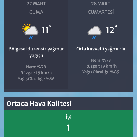
27 MART
28 MART
CUMA
CUMARTESI
°
°
11
12
Bölgesel düzensiz yağmur
Orta kuvvetli yağmurlu
yağışlı
Nem: %73
Rüzgar: 19 km/h
Nem: %78
Yağış Olasılığı: %89
Rüzgar: 19 km/h
Yağış Olasılığı: %56
Ortaca Hava Kalitesi
İyi
1