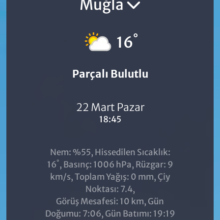
Muğla
°
16
Parçalı Bulutlu
22 Mart Pazar
18:45
Nem: %55, Hissedilen Sıcaklık:
°
16
, Basınç: 1006 hPa, Rüzgar: 9
km/s, Toplam Yağış: 0 mm, Çiy
Noktası: 7.4,
Görüş Mesafesi: 10 km, Gün
Doğumu: 7:06, Gün Batımı: 19:19