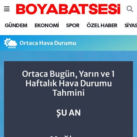
Sinop Nöbetçi Eczaneler
GÜNDEM
EKONOMİ
SPOR
ÖZEL HABER
SİYA
Sinop Hava Durumu
Ortaca Hava Durumu
Sinop Namaz Vakitleri
Sinop Trafik Yoğunluk Haritası
Ortaca Bugün, Yarın ve 1
Haftalık Hava Durumu
Süper Lig Puan Durumu ve Fikstür
Tahmini
Tüm Manşetler
ŞU AN
Son Dakika Haberleri
Haber Arşivi