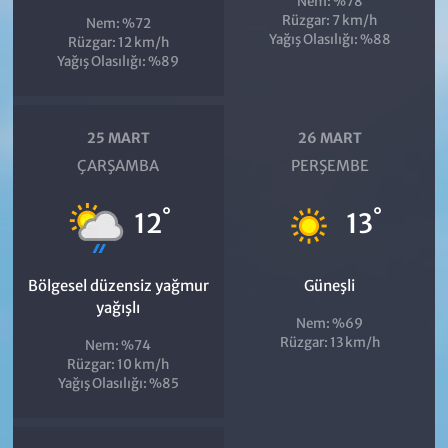
Nem: %78
Rüzgar: 7 km/h
Nem: %72
Yağış Olasılığı: %88
Rüzgar: 12 km/h
Yağış Olasılığı: %89
25 MART
26 MART
ÇARŞAMBA
PERŞEMBE
°
°
12
13
Bölgesel düzensiz yağmur
Güneşli
yağışlı
Nem: %69
Rüzgar: 13 km/h
Nem: %74
Rüzgar: 10 km/h
Yağış Olasılığı: %85