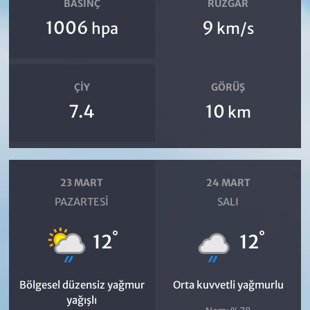
BASINÇ
RÜZGAR
1006
9
hpa
km/s
ÇIY
GÖRÜŞ
7.4
10
km
23 MART
24 MART
PAZARTESI
SALI
°
°
12
12
Bölgesel düzensiz yağmur
Orta kuvvetli yağmurlu
yağışlı