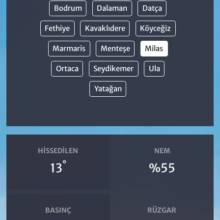
Bodrum
Dalaman
Datça
Fethiye
Kavaklıdere
Köyceğiz
Marmaris
Menteşe
Milas
Ortaca
Seydikemer
Ula
Yatağan
HISSEDILEN
NEM
°
13
%55
BASINÇ
RÜZGAR