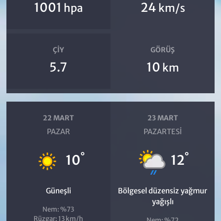
1001
24
hpa
km/s
ÇIY
GÖRÜŞ
5.7
10
km
22 MART
23 MART
PAZAR
PAZARTESI
°
°
10
12
Güneşli
Bölgesel düzensiz yağmur
yağışlı
Nem: %73
Rüzgar: 13 km/h
Nem: %72