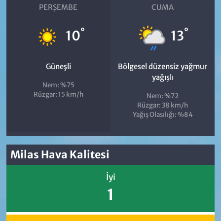
PERŞEMBE
CUMA
°
°
10
13
Güneşli
Bölgesel düzensiz yağmur
yağışlı
Nem: %75
Rüzgar: 15 km/h
Nem: %72
Rüzgar: 38 km/h
Yağış Olasılığı: %84
Milas Hava Kalitesi
İyi
1