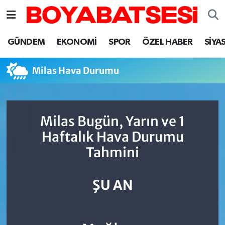
Sinop Nöbetçi Eczaneler
GÜNDEM
EKONOMİ
SPOR
ÖZEL HABER
SİYA
Sinop Hava Durumu
Milas Hava Durumu
Sinop Namaz Vakitleri
Sinop Trafik Yoğunluk Haritası
Milas Bugün, Yarın ve 1
Haftalık Hava Durumu
Süper Lig Puan Durumu ve Fikstür
Tahmini
Tüm Manşetler
ŞU AN
Son Dakika Haberleri
Haber Arşivi