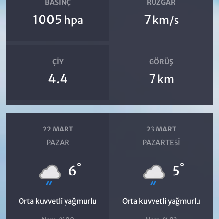
BASINÇ
RÜZGAR
1005
7
hpa
km/s
ÇIY
GÖRÜŞ
4.4
7
km
22 MART
23 MART
PAZAR
PAZARTESI
°
°
6
5
Orta kuvvetli yağmurlu
Orta kuvvetli yağmurlu