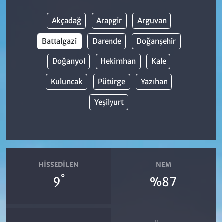
Akçadağ
Arapgir
Arguvan
Battalgazi
Darende
Doğanşehir
Doğanyol
Hekimhan
Kale
Kuluncak
Pütürge
Yazıhan
Yeşilyurt
HISSEDILEN
NEM
°
9
%87