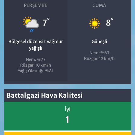
PERŞEMBE
CUMA
°
°
7
8
Bölgesel düzensiz yağmur
Güneşli
yağışlı
Nem: %63
Rüzgar: 12 km/h
Nem: %77
Rüzgar: 10 km/h
Yağış Olasılığı: %81
Battalgazi Hava Kalitesi
İyi
1