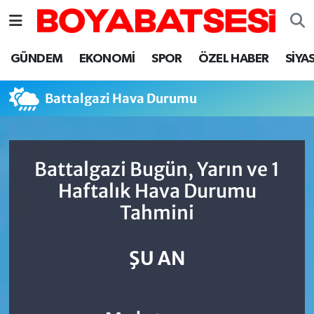
Sinop Nöbetçi Eczaneler
GÜNDEM
EKONOMİ
SPOR
ÖZEL HABER
SİYA
Sinop Hava Durumu
Battalgazi Hava Durumu
Sinop Namaz Vakitleri
Sinop Trafik Yoğunluk Haritası
Battalgazi Bugün, Yarın ve 1
Haftalık Hava Durumu
Süper Lig Puan Durumu ve Fikstür
Tahmini
Tüm Manşetler
ŞU AN
Son Dakika Haberleri
Haber Arşivi