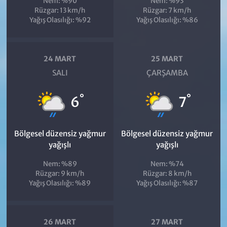
Nem: %90
Nem: %93
Rüzgar: 13 km/h
Rüzgar: 7 km/h
Yağış Olasılığı: %92
Yağış Olasılığı: %86
24 MART
25 MART
SALI
ÇARŞAMBA
°
°
6
7
Bölgesel düzensiz yağmur
Bölgesel düzensiz yağmur
yağışlı
yağışlı
Nem: %89
Nem: %74
Rüzgar: 9 km/h
Rüzgar: 8 km/h
Yağış Olasılığı: %89
Yağış Olasılığı: %87
26 MART
27 MART