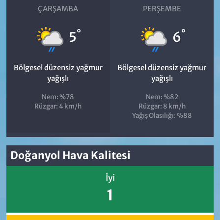
ÇARŞAMBA
PERŞEMBE
°
°
5
6
Bölgesel düzensiz yağmur
Bölgesel düzensiz yağmur
yağışlı
yağışlı
Nem: %78
Nem: %82
Rüzgar: 4 km/h
Rüzgar: 8 km/h
Yağış Olasılığı: %88
Doğanyol Hava Kalitesi
İyi
1