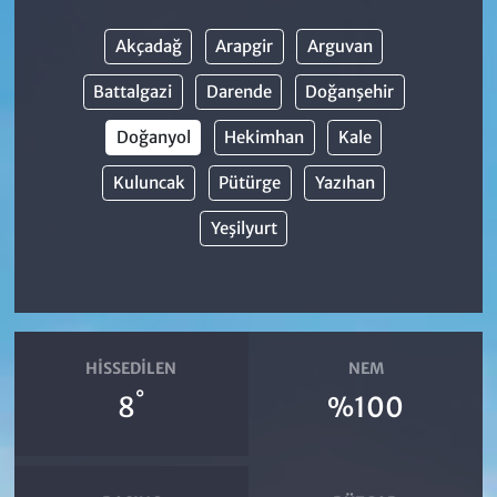
Akçadağ
Arapgir
Arguvan
Battalgazi
Darende
Doğanşehir
Doğanyol
Hekimhan
Kale
Kuluncak
Pütürge
Yazıhan
Yeşilyurt
HISSEDILEN
NEM
°
8
%100