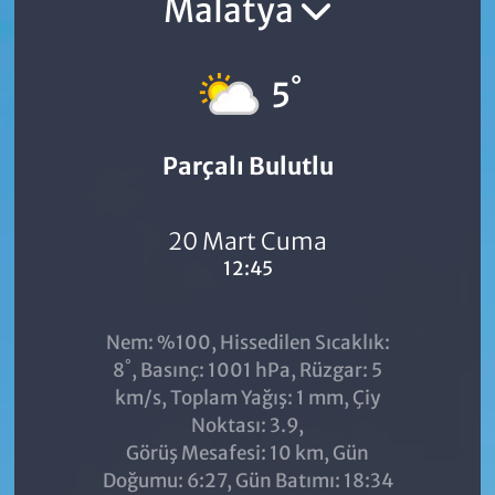
Malatya
°
5
Parçalı Bulutlu
20 Mart Cuma
12:45
Nem: %100, Hissedilen Sıcaklık:
°
8
, Basınç: 1001 hPa, Rüzgar: 5
km/s, Toplam Yağış: 1 mm, Çiy
Noktası: 3.9,
Görüş Mesafesi: 10 km, Gün
Doğumu: 6:27, Gün Batımı: 18:34