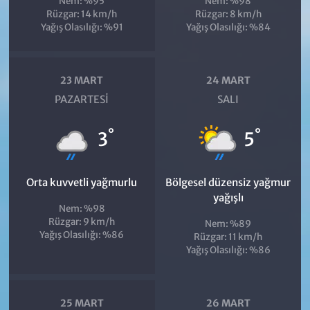
Nem: %95
Nem: %98
Rüzgar: 14 km/h
Rüzgar: 8 km/h
Yağış Olasılığı: %91
Yağış Olasılığı: %84
23 MART
24 MART
PAZARTESI
SALI
°
°
3
5
Orta kuvvetli yağmurlu
Bölgesel düzensiz yağmur
yağışlı
Nem: %98
Rüzgar: 9 km/h
Nem: %89
Yağış Olasılığı: %86
Rüzgar: 11 km/h
Yağış Olasılığı: %86
25 MART
26 MART