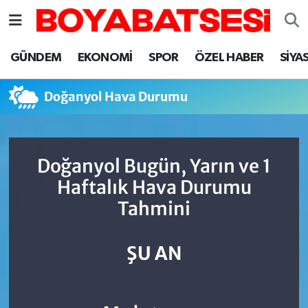
Sinop Nöbetçi Eczaneler
GÜNDEM
EKONOMİ
SPOR
ÖZEL HABER
SİYA
Sinop Hava Durumu
Doğanyol Hava Durumu
Sinop Namaz Vakitleri
Sinop Trafik Yoğunluk Haritası
Doğanyol Bugün, Yarın ve 1
Haftalık Hava Durumu
Süper Lig Puan Durumu ve Fikstür
Tahmini
Tüm Manşetler
ŞU AN
Son Dakika Haberleri
Haber Arşivi