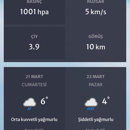
BASINÇ
RÜZGAR
1001
5
hpa
km/s
ÇIY
GÖRÜŞ
3.9
10
km
21 MART
22 MART
CUMARTESI
PAZAR
°
°
6
4
Orta kuvvetli yağmurlu
Şiddetli yağmurlu