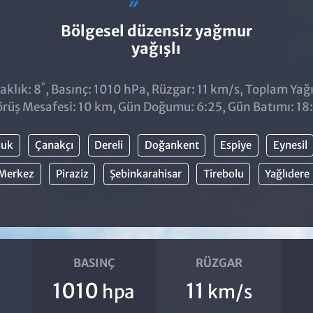
Bölgesel düzensiz yağmur
yağışlı
°
aklık: 8
, Basınç: 1010 hPa, Rüzgar: 11 km/s, Toplam Yağıs
rüş Mesafesi: 10 km, Gün Doğumu: 6:25, Gün Batımı: 18
luk
Çanakçı
Dereli
Doğankent
Espiye
Eynesil
Merkez
Piraziz
Şebinkarahisar
Tirebolu
Yağlıdere
BASINÇ
RÜZGAR
1010
11
hpa
km/s