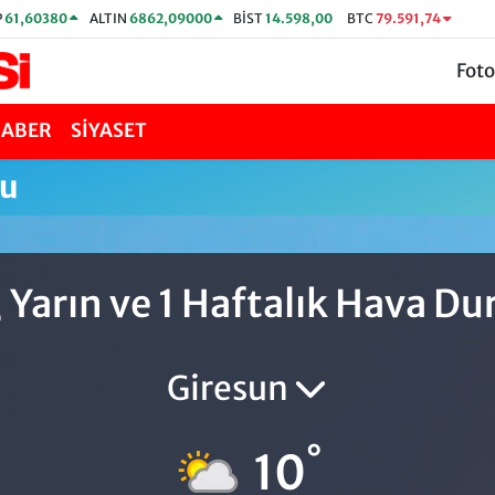
P
61,60380
ALTIN
6862,09000
BİST
14.598,00
BTC
79.591,74
Foto
HABER
SİYASET
mu
 Yarın ve 1 Haftalık Hava D
Giresun
°
10