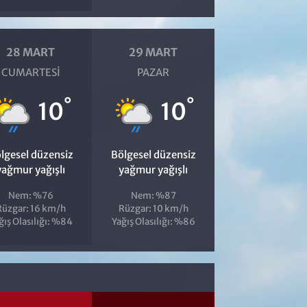
28 MART
29 MART
CUMARTESI
PAZAR
°
°
10
10
lgesel düzensiz
Bölgesel düzensiz
yağmur yağışlı
yağmur yağışlı
Nem: %76
Nem: %87
Rüzgar: 16 km/h
Rüzgar: 10 km/h
ğış Olasılığı: %84
Yağış Olasılığı: %86