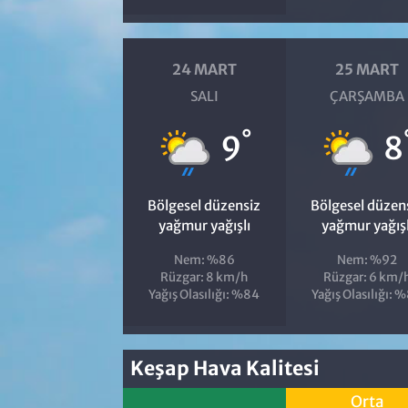
24 MART
25 MART
SALI
ÇARŞAMBA
°
9
8
Bölgesel düzensiz
Bölgesel düzen
yağmur yağışlı
yağmur yağışl
Nem: %86
Nem: %92
Rüzgar: 8 km/h
Rüzgar: 6 km/
Yağış Olasılığı: %84
Yağış Olasılığı: 
Keşap Hava Kalitesi
Orta