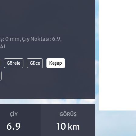
̧: 0 mm, Çiy Noktası: 6.9,
:41
Görele
Güce
Keşap
ÇIY
GÖRÜŞ
6.9
10
km