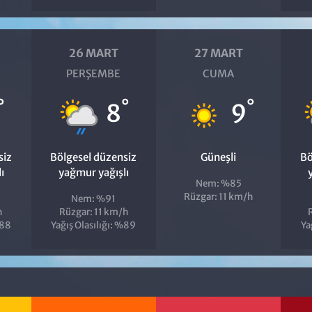
26 MART
27 MART
PERŞEMBE
CUMA
°
°
°
8
9
siz
Bölgesel düzensiz
Güneşli
Bö
ı
yağmur yağışlı
Nem: %85
Rüzgar: 11 km/h
Nem: %91
h
Rüzgar: 11 km/h
%88
Yağış Olasılığı: %89
Ya