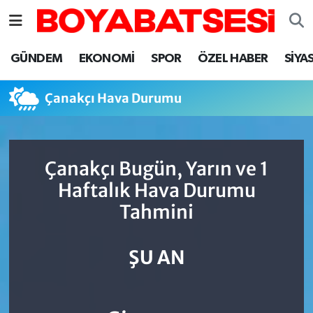
Sinop Nöbetçi Eczaneler
GÜNDEM
EKONOMİ
SPOR
ÖZEL HABER
SİYA
Sinop Hava Durumu
Çanakçı Hava Durumu
Sinop Namaz Vakitleri
Sinop Trafik Yoğunluk Haritası
Çanakçı Bugün, Yarın ve 1
Haftalık Hava Durumu
Süper Lig Puan Durumu ve Fikstür
Tahmini
Tüm Manşetler
ŞU AN
Son Dakika Haberleri
Haber Arşivi