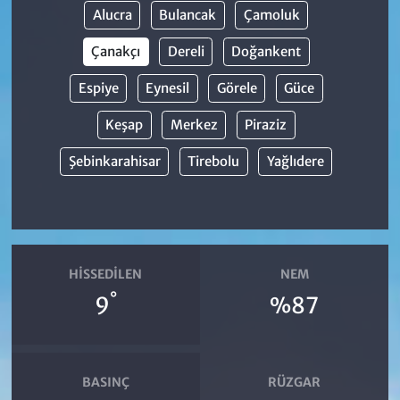
Alucra
Bulancak
Çamoluk
Çanakçı
Dereli
Doğankent
Espiye
Eynesil
Görele
Güce
Keşap
Merkez
Piraziz
Şebinkarahisar
Tirebolu
Yağlıdere
HISSEDILEN
NEM
°
9
%87
BASINÇ
RÜZGAR