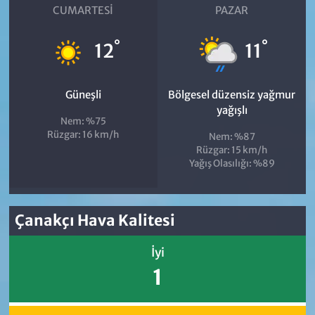
CUMARTESI
PAZAR
°
°
12
11
Güneşli
Bölgesel düzensiz yağmur
yağışlı
Nem: %75
Rüzgar: 16 km/h
Nem: %87
Rüzgar: 15 km/h
Yağış Olasılığı: %89
Çanakçı Hava Kalitesi
İyi
1