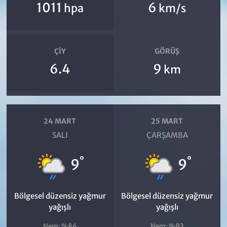
1011
6
hpa
km/s
ÇIY
GÖRÜŞ
6.4
9
km
24 MART
25 MART
SALI
ÇARŞAMBA
°
°
9
9
Bölgesel düzensiz yağmur
Bölgesel düzensiz yağmur
yağışlı
yağışlı
Nem: %86
Nem: %93