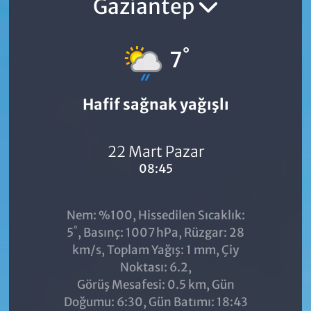
Gaziantep
°
7
Hafif sağnak yağışlı
22 Mart Pazar
08:45
Nem: %100, Hissedilen Sıcaklık:
°
5
, Basınç: 1007 hPa, Rüzgar: 28
km/s, Toplam Yağış: 1 mm, Çiy
Noktası: 6.2,
Görüş Mesafesi: 0.5 km, Gün
Doğumu: 6:30, Gün Batımı: 18:43