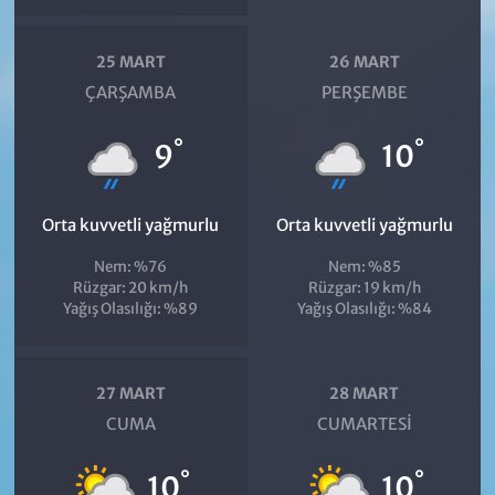
25 MART
26 MART
ÇARŞAMBA
PERŞEMBE
°
°
9
10
Orta kuvvetli yağmurlu
Orta kuvvetli yağmurlu
Nem: %76
Nem: %85
Rüzgar: 20 km/h
Rüzgar: 19 km/h
Yağış Olasılığı: %89
Yağış Olasılığı: %84
27 MART
28 MART
CUMA
CUMARTESI
°
°
10
10