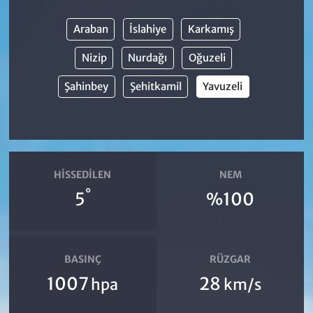
Araban
İslahiye
Karkamış
Nizip
Nurdağı
Oğuzeli
Şahinbey
Şehitkamil
Yavuzeli
HISSEDILEN
NEM
°
5
%100
BASINÇ
RÜZGAR
1007
28
hpa
km/s