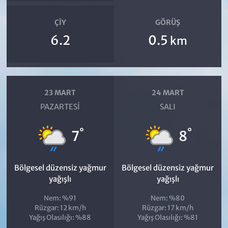
ÇIY
GÖRÜŞ
6.2
0.5
km
23 MART
24 MART
PAZARTESI
SALI
°
°
7
8
Bölgesel düzensiz yağmur
Bölgesel düzensiz yağmur
yağışlı
yağışlı
Nem: %91
Nem: %80
Rüzgar: 12 km/h
Rüzgar: 17 km/h
Yağış Olasılığı: %88
Yağış Olasılığı: %81