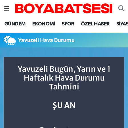
Sinop Nöbetçi Eczaneler
GÜNDEM
EKONOMİ
SPOR
ÖZEL HABER
SİYA
Sinop Hava Durumu
Yavuzeli Hava Durumu
Sinop Namaz Vakitleri
Sinop Trafik Yoğunluk Haritası
Yavuzeli Bugün, Yarın ve 1
Haftalık Hava Durumu
Süper Lig Puan Durumu ve Fikstür
Tahmini
Tüm Manşetler
ŞU AN
Son Dakika Haberleri
Haber Arşivi