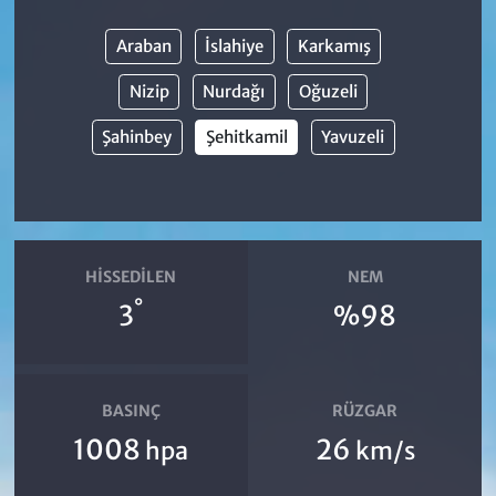
Araban
İslahiye
Karkamış
Nizip
Nurdağı
Oğuzeli
Şahinbey
Şehitkamil
Yavuzeli
HISSEDILEN
NEM
°
3
%98
BASINÇ
RÜZGAR
1008
26
hpa
km/s