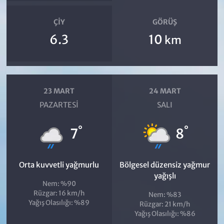
ÇIY
GÖRÜŞ
6.3
10
km
23 MART
24 MART
PAZARTESI
SALI
°
°
7
8
Orta kuvvetli yağmurlu
Bölgesel düzensiz yağmur
yağışlı
Nem: %90
Rüzgar: 16 km/h
Nem: %83
Yağış Olasılığı: %89
Rüzgar: 21 km/h
Yağış Olasılığı: %86