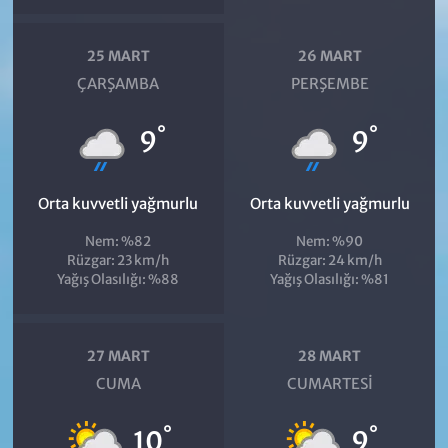
25 MART
26 MART
ÇARŞAMBA
PERŞEMBE
°
°
9
9
Orta kuvvetli yağmurlu
Orta kuvvetli yağmurlu
Nem: %82
Nem: %90
Rüzgar: 23 km/h
Rüzgar: 24 km/h
Yağış Olasılığı: %88
Yağış Olasılığı: %81
27 MART
28 MART
CUMA
CUMARTESI
°
°
10
9