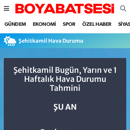
Sinop Nöbetçi Eczaneler
GÜNDEM
EKONOMİ
SPOR
ÖZEL HABER
SİYA
Sinop Hava Durumu
Şehitkamil Hava Durumu
Sinop Namaz Vakitleri
Sinop Trafik Yoğunluk Haritası
Şehitkamil Bugün, Yarın ve 1
Haftalık Hava Durumu
Süper Lig Puan Durumu ve Fikstür
Tahmini
Tüm Manşetler
ŞU AN
Son Dakika Haberleri
Haber Arşivi