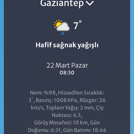
Gaziantep
°
7
Hafif sağnak yağışlı
22 Mart Pazar
08:30
Nem: %98, Hissedilen Sıcaklık:
°
3
, Basınç: 1008 hPa, Rüzgar: 26
km/s, Toplam Yağış: 2 mm, Çiy
Noktası: 6.3,
Görüş Mesafesi: 10 km, Gün
Doğumu: 6:31, Gün Batımı: 18:44