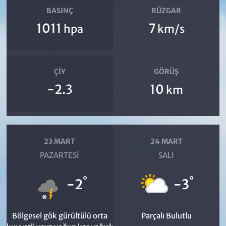
BASINÇ
RÜZGAR
1011
7
hpa
km/s
ÇIY
GÖRÜŞ
-2.3
10
km
23 MART
24 MART
PAZARTESI
SALI
°
°
-2
-3
Bölgesel gök gürültülü orta
Parçalı Bulutlu