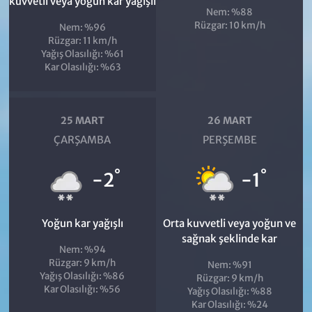
kuvvetli veya yoğun kar yağışlı
Nem: %88
Rüzgar: 10 km/h
Nem: %96
Rüzgar: 11 km/h
Yağış Olasılığı: %61
Kar Olasılığı: %63
25 MART
26 MART
ÇARŞAMBA
PERŞEMBE
°
°
-2
-1
Yoğun kar yağışlı
Orta kuvvetli veya yoğun ve
sağnak şeklinde kar
Nem: %94
Rüzgar: 9 km/h
Nem: %91
Yağış Olasılığı: %86
Rüzgar: 9 km/h
Kar Olasılığı: %56
Yağış Olasılığı: %88
Kar Olasılığı: %24