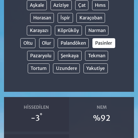
Aşkale
Aziziye
Çat
Hınıs
Horasan
İspir
Karaçoban
Karayazı
Köprüköy
Narman
Oltu
Olur
Palandöken
Pasinler
Pazaryolu
Şenkaya
Tekman
Tortum
Uzundere
Yakutiye
HISSEDILEN
NEM
°
-3
%92