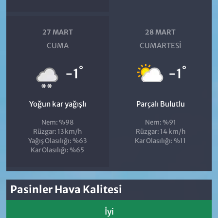
27 MART
28 MART
CUMA
CUMARTESI
°
°
-1
-1
Yoğun kar yağışlı
Parçalı Bulutlu
Nem: %98
Nem: %91
Rüzgar: 13 km/h
Rüzgar: 14 km/h
Yağış Olasılığı: %63
Kar Olasılığı: %11
Kar Olasılığı: %65
Pasinler Hava Kalitesi
İyi