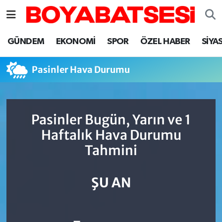
Sinop Nöbetçi Eczaneler
GÜNDEM
EKONOMİ
SPOR
ÖZEL HABER
SİYA
Sinop Hava Durumu
Pasinler Hava Durumu
Sinop Namaz Vakitleri
Sinop Trafik Yoğunluk Haritası
Pasinler Bugün, Yarın ve 1
Haftalık Hava Durumu
Süper Lig Puan Durumu ve Fikstür
Tahmini
Tüm Manşetler
ŞU AN
Son Dakika Haberleri
Haber Arşivi