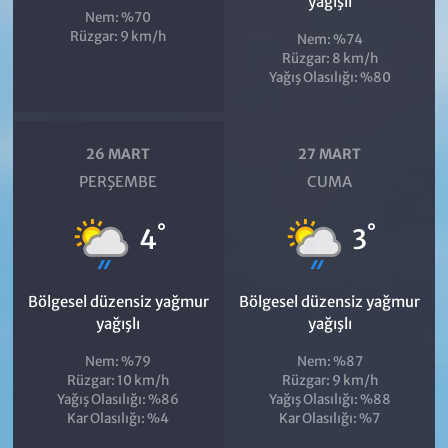
yağışlı
Nem: %70
Rüzgar: 9 km/h
Nem: %74
Rüzgar: 8 km/h
Yağış Olasılığı: %80
26 MART
27 MART
PERŞEMBE
CUMA
°
°
4
3
Bölgesel düzensiz yağmur
Bölgesel düzensiz yağmur
yağışlı
yağışlı
Nem: %79
Nem: %87
Rüzgar: 10 km/h
Rüzgar: 9 km/h
Yağış Olasılığı: %86
Yağış Olasılığı: %88
Kar Olasılığı: %4
Kar Olasılığı: %7