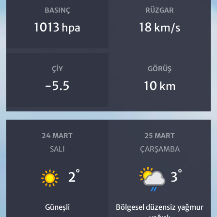
BASINÇ
RÜZGAR
1013
18
hpa
km/s
ÇIY
GÖRÜŞ
-5.5
10
km
24 MART
25 MART
SALI
ÇARŞAMBA
°
°
2
3
Güneşli
Bölgesel düzensiz yağmur