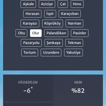
Aşkale
Aziziye
Çat
Hınıs
Horasan
İspir
Karaçoban
Karayazı
Köprüköy
Narman
Oltu
Olur
Palandöken
Pasinler
Pazaryolu
Şenkaya
Tekman
Tortum
Uzundere
Yakutiye
HISSEDILEN
NEM
°
-6
%82