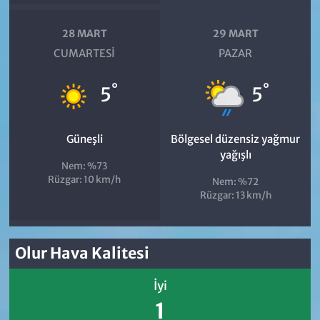
28 MART
29 MART
CUMARTESI
PAZAR
°
°
5
5
Güneşli
Bölgesel düzensiz yağmur
yağışlı
Nem: %73
Rüzgar: 10 km/h
Nem: %72
Rüzgar: 13 km/h
Olur Hava Kalitesi
İyi
1