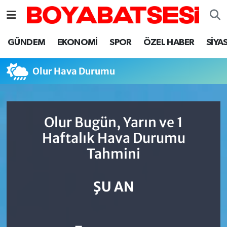
Sinop Nöbetçi Eczaneler
GÜNDEM
EKONOMİ
SPOR
ÖZEL HABER
SİYA
Sinop Hava Durumu
Olur Hava Durumu
Sinop Namaz Vakitleri
Sinop Trafik Yoğunluk Haritası
Olur Bugün, Yarın ve 1
Haftalık Hava Durumu
Süper Lig Puan Durumu ve Fikstür
Tahmini
Tüm Manşetler
ŞU AN
Son Dakika Haberleri
Haber Arşivi