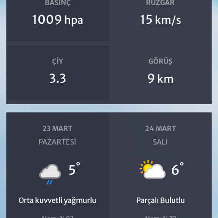
BASINÇ
RÜZGAR
1009
15
hpa
km/s
ÇIY
GÖRÜŞ
3.3
9
km
23 MART
24 MART
PAZARTESI
SALI
°
°
5
6
Orta kuvvetli yağmurlu
Parçalı Bulutlu