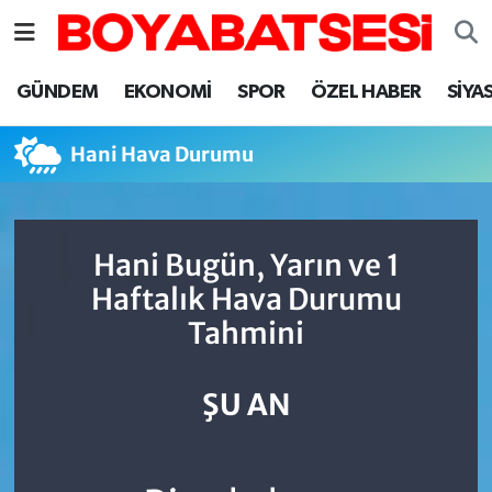
Sinop Nöbetçi Eczaneler
GÜNDEM
EKONOMİ
SPOR
ÖZEL HABER
SİYA
Sinop Hava Durumu
Hani Hava Durumu
Sinop Namaz Vakitleri
Sinop Trafik Yoğunluk Haritası
Hani Bugün, Yarın ve 1
Haftalık Hava Durumu
Süper Lig Puan Durumu ve Fikstür
Tahmini
Tüm Manşetler
ŞU AN
Son Dakika Haberleri
Haber Arşivi