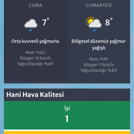
CUMA
CUMARTESI
°
°
7
8
Orta kuvvetli yağmurlu
Bölgesel düzensiz yağmur
yağışlı
Nem: %82
Rüzgar: 16 km/h
Nem: %91
Yağış Olasılığı: %69
Rüzgar: 13 km/h
Yağış Olasılığı: %89
Hani Hava Kalitesi
İyi
1