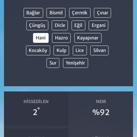
Bağlar
Bismil
Çermik
Çınar
Çüngüş
Dicle
Eğil
Ergani
Hani
Hazro
Kayapınar
Kocaköy
Kulp
Lice
Silvan
Sur
Yenişehir
HISSEDILEN
NEM
°
2
%92