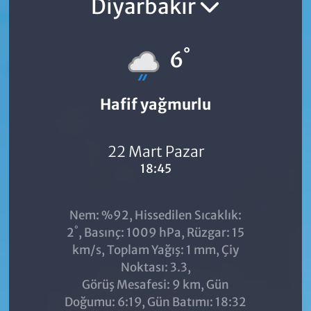
Diyarbakır
°
6
Hafif yağmurlu
22 Mart Pazar
18:45
Nem: %92, Hissedilen Sıcaklık:
°
2
, Basınç: 1009 hPa, Rüzgar: 15
km/s, Toplam Yağış: 1 mm, Çiy
Noktası: 3.3,
Görüş Mesafesi: 9 km, Gün
Doğumu: 6:19, Gün Batımı: 18:32