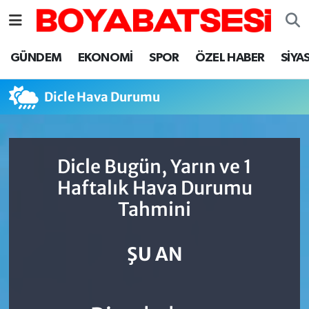
Sinop Nöbetçi Eczaneler
GÜNDEM
EKONOMİ
SPOR
ÖZEL HABER
SİYA
Sinop Hava Durumu
Dicle Hava Durumu
Sinop Namaz Vakitleri
Sinop Trafik Yoğunluk Haritası
Dicle Bugün, Yarın ve 1
Haftalık Hava Durumu
Süper Lig Puan Durumu ve Fikstür
Tahmini
Tüm Manşetler
ŞU AN
Son Dakika Haberleri
Haber Arşivi