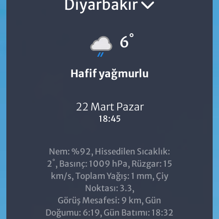
Diyarbakır
°
6
Hafif yağmurlu
22 Mart Pazar
18:45
Nem: %92, Hissedilen Sıcaklık:
°
2
, Basınç: 1009 hPa, Rüzgar: 15
km/s, Toplam Yağış: 1 mm, Çiy
Noktası: 3.3,
Görüş Mesafesi: 9 km, Gün
Doğumu: 6:19, Gün Batımı: 18:32