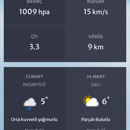
BASINÇ
RÜZGAR
1009
15
hpa
km/s
ÇIY
GÖRÜŞ
3.3
9
km
23 MART
24 MART
PAZARTESI
SALI
°
°
5
6
Orta kuvvetli yağmurlu
Parçalı Bulutlu