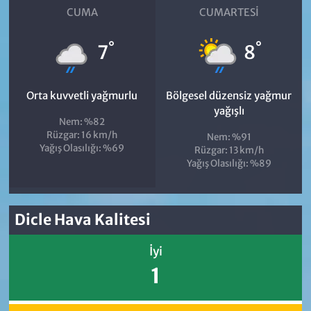
CUMA
CUMARTESI
°
°
7
8
Orta kuvvetli yağmurlu
Bölgesel düzensiz yağmur
yağışlı
Nem: %82
Rüzgar: 16 km/h
Nem: %91
Yağış Olasılığı: %69
Rüzgar: 13 km/h
Yağış Olasılığı: %89
Dicle Hava Kalitesi
İyi
1