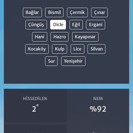
Bağlar
Bismil
Çermik
Çınar
Çüngüş
Dicle
Eğil
Ergani
Hani
Hazro
Kayapınar
Kocaköy
Kulp
Lice
Silvan
Sur
Yenişehir
HISSEDILEN
NEM
°
2
%92