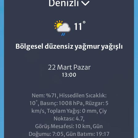
Denizli
°
11
Bölgesel düzensiz yağmur yağışlı
22 Mart Pazar
13:00
Nem: %71, Hissedilen Sıcaklık:
°
10
, Basınç: 1008 hPa, Rüzgar: 5
km/s, Toplam Yağış: 0 mm, Çiy
Noktası: 4.7,
Görüş Mesafesi: 10 km, Gün
Doğumu: 7:05, Gün Batımı: 19:17