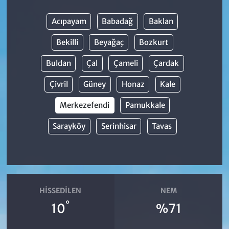
Acıpayam
Babadağ
Baklan
Bekilli
Beyağaç
Bozkurt
Buldan
Çal
Çameli
Çardak
Çivril
Güney
Honaz
Kale
Merkezefendi
Pamukkale
Sarayköy
Serinhisar
Tavas
HISSEDILEN
NEM
°
10
%71