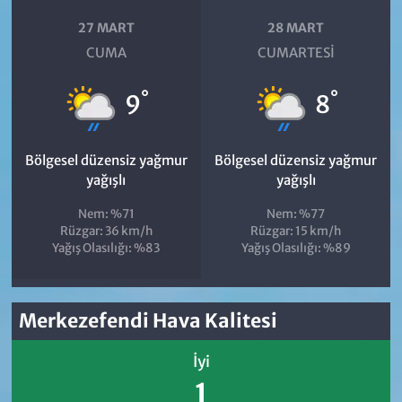
27 MART
28 MART
CUMA
CUMARTESI
°
°
9
8
Bölgesel düzensiz yağmur
Bölgesel düzensiz yağmur
yağışlı
yağışlı
Nem: %71
Nem: %77
Rüzgar: 36 km/h
Rüzgar: 15 km/h
Yağış Olasılığı: %83
Yağış Olasılığı: %89
Merkezefendi Hava Kalitesi
İyi
1