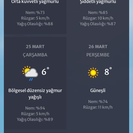
Orta kuvvetli yağmurlu
Şiddetli yağmurlu
Nem: %73
Nem: %85
Rüzgar: 5 km/h
Rüzgar: 10 km/h
Yağış Olasılığı: %88
Yağış Olasılığı: %87
25 MART
26 MART
ÇARŞAMBA
PERŞEMBE
°
°
6
8
Bölgesel düzensiz yağmur
Güneşli
yağışlı
Nem: %74
Rüzgar: 11 km/h
Nem: %94
Rüzgar: 5 km/h
Yağış Olasılığı: %89