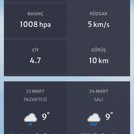
BASINÇ
RÜZGAR
1008
5
hpa
km/s
ÇIY
GÖRÜŞ
4.7
10
km
23 MART
24 MART
PAZARTESI
SALI
°
°
9
9