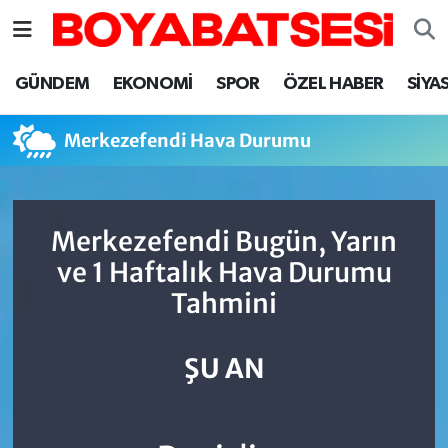
Sinop Nöbetçi Eczaneler
GÜNDEM
EKONOMİ
SPOR
ÖZEL HABER
SİYA
Sinop Hava Durumu
Merkezefendi Hava Durumu
Sinop Namaz Vakitleri
Sinop Trafik Yoğunluk Haritası
Merkezefendi Bugün, Yarın
ve 1 Haftalık Hava Durumu
Süper Lig Puan Durumu ve Fikstür
Tahmini
Tüm Manşetler
ŞU AN
Son Dakika Haberleri
Haber Arşivi