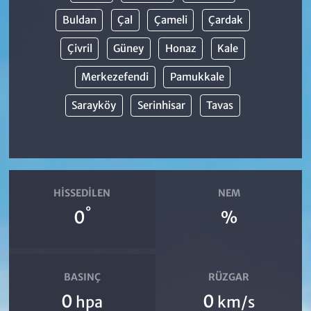
Buldan
Çal
Çameli
Çardak
Çivril
Güney
Honaz
Kale
Merkezefendi
Pamukkale
Sarayköy
Serinhisar
Tavas
HISSEDILEN
NEM
°
0
%
BASINÇ
RÜZGAR
0
0
hpa
km/s