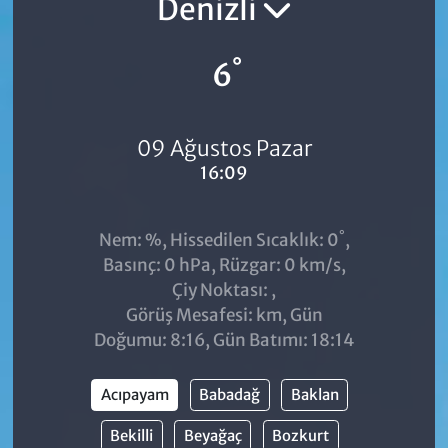
Denizli
°
6
09 Ağustos Pazar
16:09
°
Nem: %, Hissedilen Sıcaklık: 0
,
Basınç: 0 hPa, Rüzgar: 0 km/s,
Çiy Noktası: ,
Görüş Mesafesi: km, Gün
Doğumu: 8:16, Gün Batımı: 18:14
Acıpayam
Babadağ
Baklan
Bekilli
Beyağaç
Bozkurt