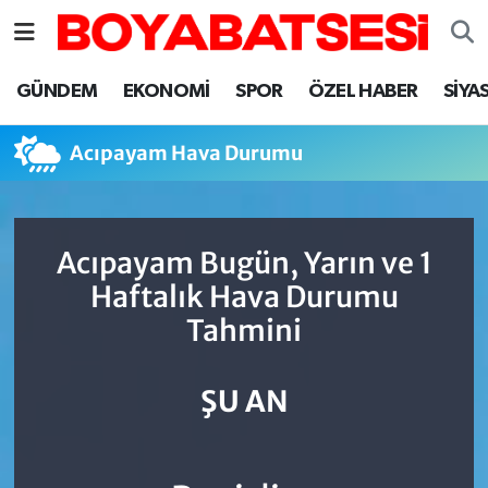
Sinop Nöbetçi Eczaneler
GÜNDEM
EKONOMİ
SPOR
ÖZEL HABER
SİYA
Sinop Hava Durumu
Acıpayam Hava Durumu
Sinop Namaz Vakitleri
Sinop Trafik Yoğunluk Haritası
Acıpayam Bugün, Yarın ve 1
Haftalık Hava Durumu
Süper Lig Puan Durumu ve Fikstür
Tahmini
Tüm Manşetler
ŞU AN
Son Dakika Haberleri
Haber Arşivi