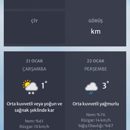
ÇIY
GÖRÜŞ
km
21 OCAK
22 OCAK
ÇARŞAMBA
PERŞEMBE
°
°
1
3
Orta kuvvetli veya yoğun ve
Orta kuvvetli yağmurlu
sağnak şeklinde kar
Nem: %76
Rüzgar: 14 km/h
Nem: %61
Yağış Olasılığı: %87
Rüzgar: 10 km/h