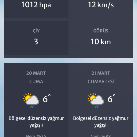
1012
12
hpa
km/s
ÇIY
GÖRÜŞ
3
10
km
20 MART
21 MART
CUMA
CUMARTESI
°
°
6
6
Bölgesel düzensiz yağmur
Bölgesel düzensiz yağmur
yağışlı
yağışlı
Nem: %76
Nem: %88