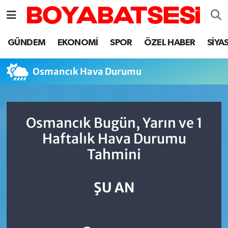
Sinop Nöbetçi Eczaneler
GÜNDEM
EKONOMİ
SPOR
ÖZEL HABER
SİYA
Sinop Hava Durumu
Osmancık Hava Durumu
Sinop Namaz Vakitleri
Sinop Trafik Yoğunluk Haritası
Osmancık Bugün, Yarın ve 1
Haftalık Hava Durumu
Süper Lig Puan Durumu ve Fikstür
Tahmini
Tüm Manşetler
ŞU AN
Son Dakika Haberleri
Haber Arşivi