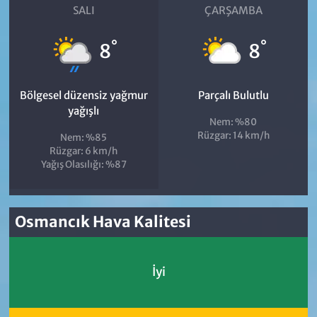
SALI
ÇARŞAMBA
°
°
8
8
Bölgesel düzensiz yağmur
Parçalı Bulutlu
yağışlı
Nem: %80
Rüzgar: 14 km/h
Nem: %85
Rüzgar: 6 km/h
Yağış Olasılığı: %87
Osmancık Hava Kalitesi
İyi