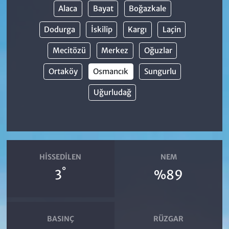
Alaca
Bayat
Boğazkale
Dodurga
İskilip
Kargı
Laçin
Mecitözü
Merkez
Oğuzlar
Ortaköy
Osmancık
Sungurlu
Uğurludağ
HISSEDILEN
NEM
°
3
%89
BASINÇ
RÜZGAR