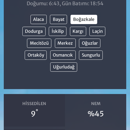
Doğumu: 6:43, Gün Batımı: 18:54
Alaca
Bayat
Boğazkale
Dodurga
İskilip
Kargı
Laçin
Mecitözü
Merkez
Oğuzlar
Ortaköy
Osmancık
Sungurlu
Uğurludağ
HISSEDILEN
NEM
°
9
%45