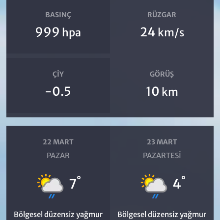
BASINÇ
RÜZGAR
999
24
hpa
km/s
ÇIY
GÖRÜŞ
-0.5
10
km
22 MART
23 MART
PAZAR
PAZARTESI
°
°
7
4
Bölgesel düzensiz yağmur
Bölgesel düzensiz yağmur