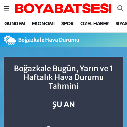
Sinop Nöbetçi Eczaneler
GÜNDEM
EKONOMİ
SPOR
ÖZEL HABER
SİYA
Sinop Hava Durumu
Boğazkale Hava Durumu
Sinop Namaz Vakitleri
Sinop Trafik Yoğunluk Haritası
Boğazkale Bugün, Yarın ve 1
Haftalık Hava Durumu
Süper Lig Puan Durumu ve Fikstür
Tahmini
Tüm Manşetler
ŞU AN
Son Dakika Haberleri
Haber Arşivi