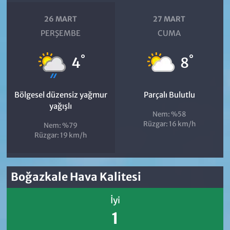
26 MART
27 MART
PERŞEMBE
CUMA
°
°
4
8
Bölgesel düzensiz yağmur
Parçalı Bulutlu
yağışlı
Nem: %58
Rüzgar: 16 km/h
Nem: %79
Rüzgar: 19 km/h
Boğazkale Hava Kalitesi
İyi
1