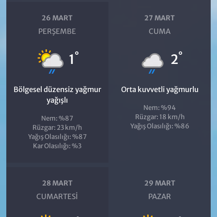
26 MART
27 MART
PERŞEMBE
CUMA
°
°
1
2
Bölgesel düzensiz yağmur
Orta kuvvetli yağmurlu
yağışlı
Nem: %94
Rüzgar: 18 km/h
Nem: %87
Yağış Olasılığı: %86
Rüzgar: 23 km/h
Yağış Olasılığı: %87
Kar Olasılığı: %3
28 MART
29 MART
CUMARTESI
PAZAR