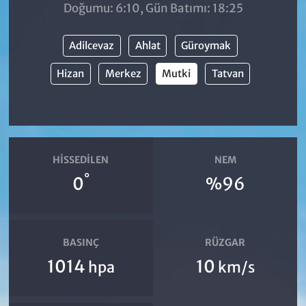
Doğumu: 6:10, Gün Batımı: 18:25
Adilcevaz
Ahlat
Güroymak
Hizan
Merkez
Mutki
Tatvan
HISSEDILEN
NEM
°
0
%96
BASINÇ
RÜZGAR
1014
10
hpa
km/s