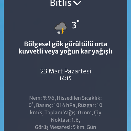
Bitlis
°
3
Bölgesel gök gürültülü orta
kuvvetli veya yoğun kar yağışlı
23 Mart Pazartesi
14:15
Nem: %96, Hissedilen Sıcaklık:
°
0
, Basınç: 1014 hPa, Rüzgar: 10
km/s, Toplam Yağış: 0 mm, Çiy
Noktası: 1.6,
Görüş Mesafesi: 5 km, Gün