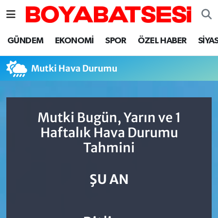
Sinop Nöbetçi Eczaneler
GÜNDEM
EKONOMİ
SPOR
ÖZEL HABER
SİYA
Sinop Hava Durumu
Mutki Hava Durumu
Sinop Namaz Vakitleri
Sinop Trafik Yoğunluk Haritası
Mutki Bugün, Yarın ve 1
Haftalık Hava Durumu
Süper Lig Puan Durumu ve Fikstür
Tahmini
Tüm Manşetler
ŞU AN
Son Dakika Haberleri
Haber Arşivi