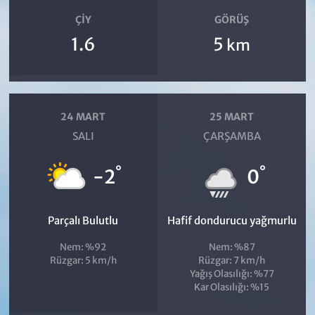
ÇIY
GÖRÜŞ
1.6
5
km
24 MART
25 MART
SALI
ÇARŞAMBA
°
°
-2
0
Parçalı Bulutlu
Hafif dondurucu yağmurlu
Nem: %92
Nem: %87
Rüzgar: 5 km/h
Rüzgar: 7 km/h
Yağış Olasılığı: %77
Kar Olasılığı: %15