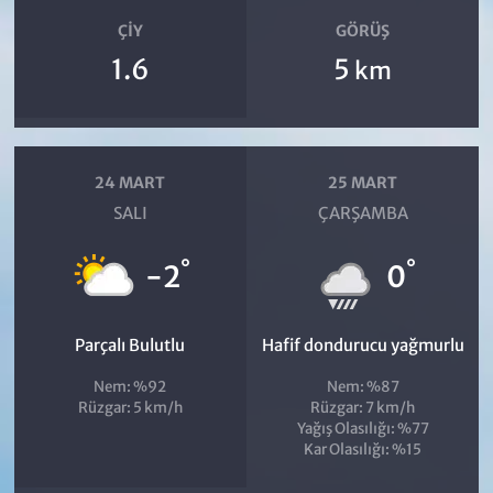
ÇIY
GÖRÜŞ
1.6
5
km
24 MART
25 MART
SALI
ÇARŞAMBA
°
°
-2
0
Parçalı Bulutlu
Hafif dondurucu yağmurlu
Nem: %92
Nem: %87
Rüzgar: 5 km/h
Rüzgar: 7 km/h
Yağış Olasılığı: %77
Kar Olasılığı: %15