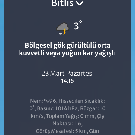
Bitlis
°
3
Bölgesel gök gürültülü orta
kuvvetli veya yoğun kar yağışlı
23 Mart Pazartesi
14:15
Nem: %96, Hissedilen Sıcaklık:
°
0
, Basınç: 1014 hPa, Rüzgar: 10
km/s, Toplam Yağış: 0 mm, Çiy
Noktası: 1.6,
Görüş Mesafesi: 5 km, Gün