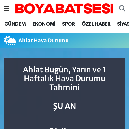
Sinop Nöbetçi Eczaneler
GÜNDEM
EKONOMİ
SPOR
ÖZEL HABER
SİYA
Sinop Hava Durumu
Ahlat Hava Durumu
Sinop Namaz Vakitleri
Sinop Trafik Yoğunluk Haritası
Ahlat Bugün, Yarın ve 1
Haftalık Hava Durumu
Süper Lig Puan Durumu ve Fikstür
Tahmini
Tüm Manşetler
ŞU AN
Son Dakika Haberleri
Haber Arşivi