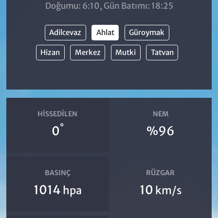
Doğumu: 6:10, Gün Batımı: 18:25
Adilcevaz
Ahlat
Güroymak
Hizan
Merkez
Mutki
Tatvan
HISSEDILEN
NEM
°
0
%96
BASINÇ
RÜZGAR
1014
10
hpa
km/s