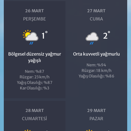
26 MART
27 MART
PERŞEMBE
CUMA
°
°
1
2
Bölgesel düzensiz yağmur
Orta kuvvetli yağmurlu
yağışlı
Nem: %94
Rüzgar: 18 km/h
Nem: %87
Yağış Olasılığı: %86
Rüzgar: 23 km/h
Yağış Olasılığı: %87
Kar Olasılığı: %3
28 MART
29 MART
CUMARTESI
PAZAR