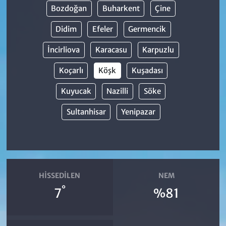
Bozdoğan
Buharkent
Çine
Didim
Efeler
Germencik
İncirliova
Karacasu
Karpuzlu
Koçarlı
Köşk
Kuşadası
Kuyucak
Nazilli
Söke
Sultanhisar
Yenipazar
HISSEDILEN
NEM
°
7
%81