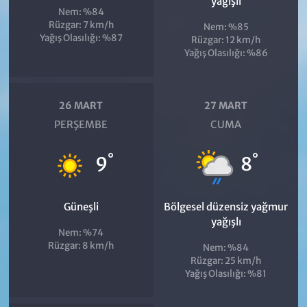
yağışlı
Nem: %84
Rüzgar: 7 km/h
Nem: %85
Yağış Olasılığı: %87
Rüzgar: 12 km/h
Yağış Olasılığı: %86
26 MART
27 MART
PERŞEMBE
CUMA
°
°
9
8
Güneşli
Bölgesel düzensiz yağmur
yağışlı
Nem: %74
Rüzgar: 8 km/h
Nem: %84
Rüzgar: 25 km/h
Yağış Olasılığı: %81