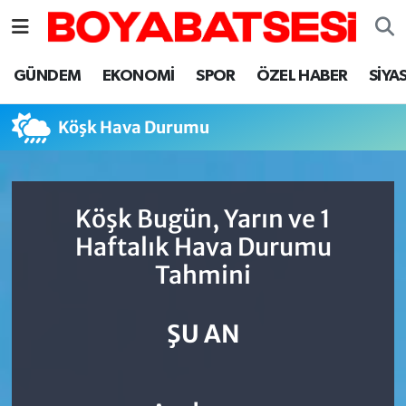
Sinop Nöbetçi Eczaneler
GÜNDEM
EKONOMİ
SPOR
ÖZEL HABER
SİYA
Sinop Hava Durumu
Köşk Hava Durumu
Sinop Namaz Vakitleri
Sinop Trafik Yoğunluk Haritası
Köşk Bugün, Yarın ve 1
Haftalık Hava Durumu
Süper Lig Puan Durumu ve Fikstür
Tahmini
Tüm Manşetler
ŞU AN
Son Dakika Haberleri
Haber Arşivi