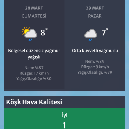
28 MART
29 MART
CUMARTESI
PAZAR
°
°
8
7
Bölgesel düzensiz yağmur
Orta kuvvetli yağmurlu
yağışlı
Nem: %89
Rüzgar: 9 km/h
Nem: %87
Yağış Olasılığı: %79
Rüzgar: 17 km/h
Yağış Olasılığı: %80
Köşk Hava Kalitesi
İyi
1