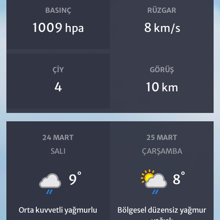
BASINÇ
RÜZGAR
1009
8
hpa
km/s
ÇIY
GÖRÜŞ
4
10
km
24 MART
25 MART
SALI
ÇARŞAMBA
°
°
9
8
Orta kuvvetli yağmurlu
Bölgesel düzensiz yağmur