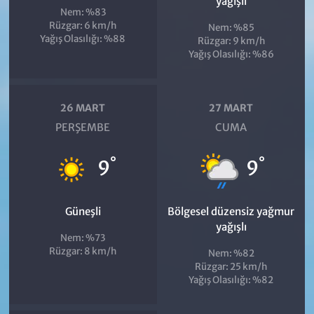
yağışlı
Nem: %83
Rüzgar: 6 km/h
Nem: %85
Yağış Olasılığı: %88
Rüzgar: 9 km/h
Yağış Olasılığı: %86
26 MART
27 MART
PERŞEMBE
CUMA
°
°
9
9
Güneşli
Bölgesel düzensiz yağmur
yağışlı
Nem: %73
Rüzgar: 8 km/h
Nem: %82
Rüzgar: 25 km/h
Yağış Olasılığı: %82