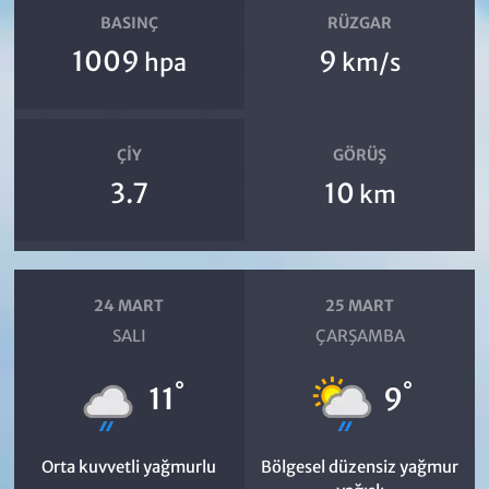
BASINÇ
RÜZGAR
1009
9
hpa
km/s
ÇIY
GÖRÜŞ
3.7
10
km
24 MART
25 MART
SALI
ÇARŞAMBA
°
°
11
9
Orta kuvvetli yağmurlu
Bölgesel düzensiz yağmur