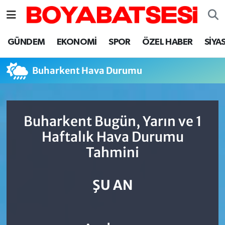
Sinop Nöbetçi Eczaneler
GÜNDEM
EKONOMİ
SPOR
ÖZEL HABER
SİYA
Sinop Hava Durumu
Buharkent Hava Durumu
Sinop Namaz Vakitleri
Sinop Trafik Yoğunluk Haritası
Buharkent Bugün, Yarın ve 1
Haftalık Hava Durumu
Süper Lig Puan Durumu ve Fikstür
Tahmini
Tüm Manşetler
ŞU AN
Son Dakika Haberleri
Haber Arşivi