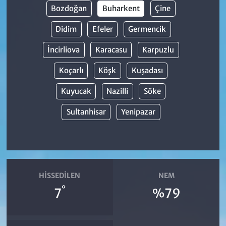
Bozdoğan
Buharkent
Çine
Didim
Efeler
Germencik
İncirliova
Karacasu
Karpuzlu
Koçarlı
Köşk
Kuşadası
Kuyucak
Nazilli
Söke
Sultanhisar
Yenipazar
HISSEDILEN
NEM
°
7
%79