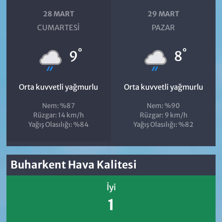
28 MART
29 MART
CUMARTESI
PAZAR
°
°
9
8
Orta kuvvetli yağmurlu
Orta kuvvetli yağmurlu
Nem: %87
Nem: %90
Rüzgar: 14 km/h
Rüzgar: 9 km/h
Yağış Olasılığı: %84
Yağış Olasılığı: %82
Buharkent Hava Kalitesi
İyi
1