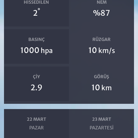
HISSEDILEN
NEM
°
2
%87
BASINÇ
RÜZGAR
1000
10
hpa
km/s
ÇIY
GÖRÜŞ
2.9
10
km
22 MART
23 MART
PAZAR
PAZARTESI