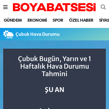
Sinop Nöbetçi Eczaneler
GÜNDEM
EKONOMİ
SPOR
ÖZEL HABER
SİYA
Sinop Hava Durumu
Çubuk Hava Durumu
Sinop Namaz Vakitleri
Sinop Trafik Yoğunluk Haritası
Çubuk Bugün, Yarın ve 1
Haftalık Hava Durumu
Süper Lig Puan Durumu ve Fikstür
Tahmini
Tüm Manşetler
ŞU AN
Son Dakika Haberleri
Haber Arşivi