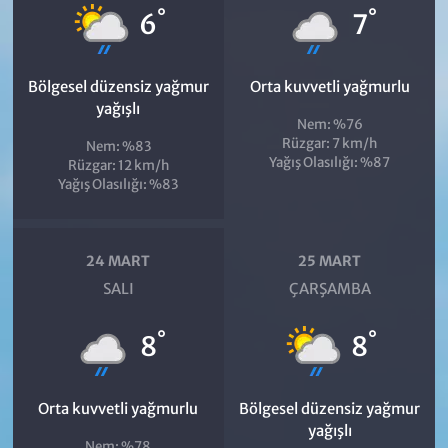
°
°
6
7
Bölgesel düzensiz yağmur
Orta kuvvetli yağmurlu
yağışlı
Nem: %76
Rüzgar: 7 km/h
Nem: %83
Yağış Olasılığı: %87
Rüzgar: 12 km/h
Yağış Olasılığı: %83
24 MART
25 MART
SALI
ÇARŞAMBA
°
°
8
8
Orta kuvvetli yağmurlu
Bölgesel düzensiz yağmur
yağışlı
Nem: %78