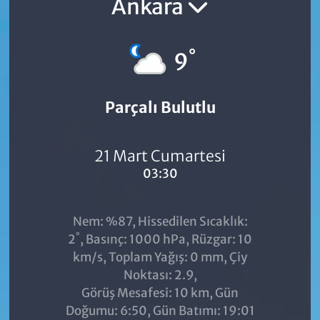
Ankara
°
9
Parçalı Bulutlu
21 Mart Cumartesi
03:30
Nem: %87, Hissedilen Sıcaklık:
°
2
, Basınç: 1000 hPa, Rüzgar: 10
km/s, Toplam Yağış: 0 mm, Çiy
Noktası: 2.9,
Görüş Mesafesi: 10 km, Gün
Doğumu: 6:50, Gün Batımı: 19:01