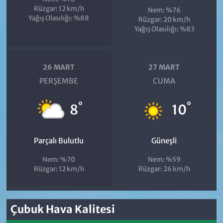
Rüzgar: 12 km/h
Nem: %76
Yağış Olasılığı: %88
Rüzgar: 20 km/h
Yağış Olasılığı: %83
26 MART
27 MART
PERŞEMBE
CUMA
°
°
8
10
Parçalı Bulutlu
Güneşli
Nem: %70
Nem: %59
Rüzgar: 12 km/h
Rüzgar: 26 km/h
Çubuk Hava Kalitesi