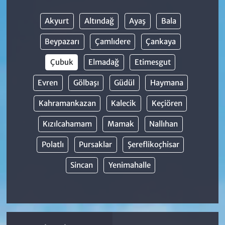
Akyurt
Altındağ
Ayaş
Bala
Beypazarı
Çamlıdere
Çankaya
Çubuk
Elmadağ
Etimesgut
Evren
Gölbaşı
Güdül
Haymana
Kahramankazan
Kalecik
Keçiören
Kızılcahamam
Mamak
Nallıhan
Polatlı
Pursaklar
Şereflikoçhisar
Sincan
Yenimahalle