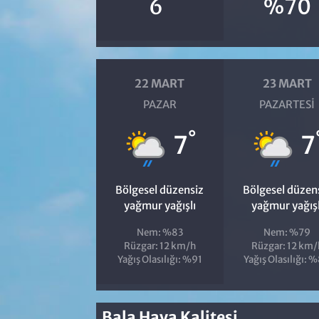
°
6
%70
22 MART
23 MART
PAZAR
PAZARTESI
°
7
7
Bölgesel düzensiz
Bölgesel düzen
yağmur yağışlı
yağmur yağışl
Nem: %83
Nem: %79
Rüzgar: 12 km/h
Rüzgar: 12 km/
Yağış Olasılığı: %91
Yağış Olasılığı: 
Bala Hava Kalitesi