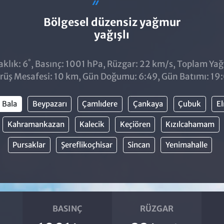
Bölgesel düzensiz yağmur
yağışlı
°
klık: 6
, Basınç: 1001 hPa, Rüzgar: 22 km/s, Toplam Yağı
rüş Mesafesi: 10 km, Gün Doğumu: 6:49, Gün Batımı: 19
Bala
Beypazarı
Çamlıdere
Çankaya
Çubuk
E
Kahramankazan
Kalecik
Keçiören
Kızılcahamam
Pursaklar
Şereflikoçhisar
Sincan
Yenimahalle
BASINÇ
RÜZGAR