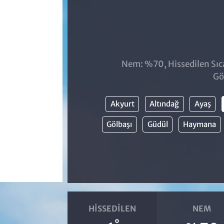
Nem: %70, Hissedilen Sıca
Gö
Akyurt
Altındağ
Ayaş
Gölbaşı
Güdül
Haymana
HISSEDILEN
NEM