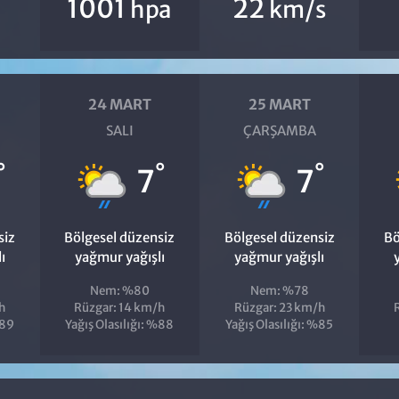
1001
22
hpa
km/s
24 MART
25 MART
SALI
ÇARŞAMBA
°
°
°
7
7
siz
Bölgesel düzensiz
Bölgesel düzensiz
Bö
ı
yağmur yağışlı
yağmur yağışlı
Nem: %80
Nem: %78
h
Rüzgar: 14 km/h
Rüzgar: 23 km/h
%89
Yağış Olasılığı: %88
Yağış Olasılığı: %85