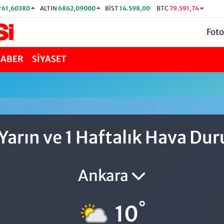
P
61,60380
ALTIN
6862,09000
BİST
14.598,00
BTC
79.591,74
Foto
HABER
SİYASET
Yarın ve 1 Haftalık Hava D
Ankara
°
10