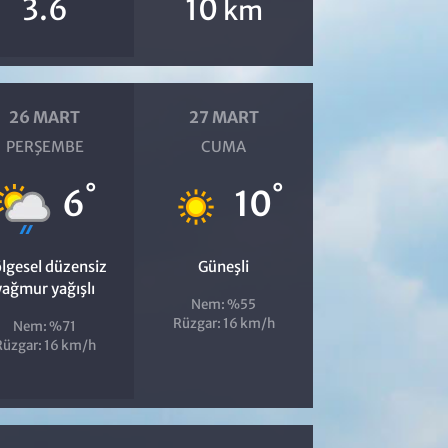
3.6
10
km
26 MART
27 MART
PERŞEMBE
CUMA
°
°
6
10
lgesel düzensiz
Güneşli
yağmur yağışlı
Nem: %55
Rüzgar: 16 km/h
Nem: %71
Rüzgar: 16 km/h