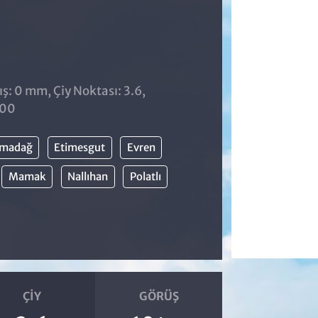
ş: 0 mm, Çiy Noktası: 3.6,
:00
lmadağ
Etimesgut
Evren
Mamak
Nallıhan
Polatlı
ÇIY
GÖRÜŞ