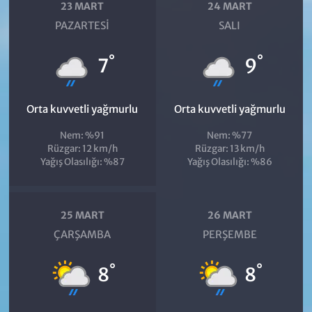
23 MART
24 MART
PAZARTESI
SALI
°
°
7
9
Orta kuvvetli yağmurlu
Orta kuvvetli yağmurlu
Nem: %91
Nem: %77
Rüzgar: 12 km/h
Rüzgar: 13 km/h
Yağış Olasılığı: %87
Yağış Olasılığı: %86
25 MART
26 MART
ÇARŞAMBA
PERŞEMBE
°
°
8
8