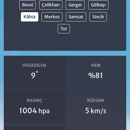
Besni
Çelikhan
Gerger
Gölbaşı
Kâhta
Merkez
Samsat
Sincik
Tut
HISSEDILEN
NEM
°
9
%81
BASINÇ
RÜZGAR
1004
5
hpa
km/s