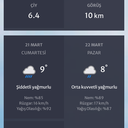
ÇIY
GÖRÜŞ
6.4
10
km
21 MART
22 MART
CUMARTESI
PAZAR
°
°
9
8
Şiddetli yağmurlu
Orta kuvvetli yağmurlu
Nem: %85
Nem: %89
Rüzgar: 16 km/h
Rüzgar: 17 km/h
Yağış Olasılığı: %92
Yağış Olasılığı: %87