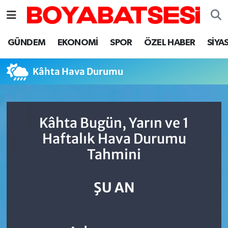
Sinop Nöbetçi Eczaneler
GÜNDEM
EKONOMİ
SPOR
ÖZEL HABER
SİYA
Sinop Hava Durumu
Kâhta Hava Durumu
Sinop Namaz Vakitleri
Sinop Trafik Yoğunluk Haritası
Kâhta Bugün, Yarın ve 1
Haftalık Hava Durumu
Süper Lig Puan Durumu ve Fikstür
Tahmini
Tüm Manşetler
ŞU AN
Son Dakika Haberleri
Haber Arşivi