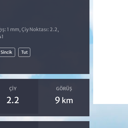
ş: 1 mm, Çiy Noktası: 2.2,
41
Sincik
Tut
ÇIY
GÖRÜŞ
2.2
9
km