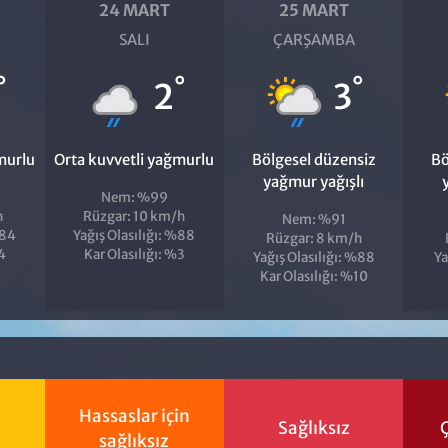
24 MART
25 MART
SALI
ÇARŞAMBA
°
°
°
2
3
murlu
Orta kuvvetli yağmurlu
Bölgesel düzensiz
Bö
yağmur yağışlı
Nem: %99
h
Rüzgar: 10 km/h
Nem: %91
%84
Yağış Olasılığı: %88
Rüzgar: 8 km/h
%4
Kar Olasılığı: %3
Yağış Olasılığı: %88
Ya
Kar Olasılığı: %10
Hassaslar için
Sağlıksız
Ç
sağlıksız