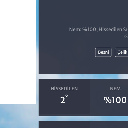
Nem: %100, Hissedilen Sıc
G
Besni
Çeli
HISSEDILEN
NEM
°
2
%100