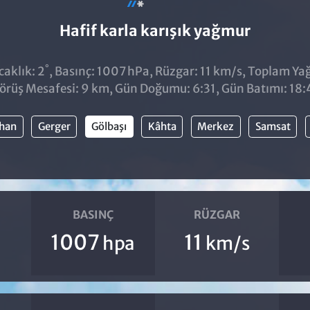
Hafif karla karışık yağmur
°
aklık: 2
, Basınç: 1007 hPa, Rüzgar: 11 km/s, Toplam Yağı
örüş Mesafesi: 9 km, Gün Doğumu: 6:31, Gün Batımı: 18:
khan
Gerger
Gölbaşı
Kâhta
Merkez
Samsat
BASINÇ
RÜZGAR
1007
11
hpa
km/s