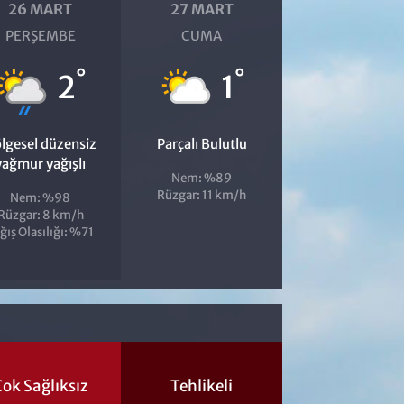
26 MART
27 MART
PERŞEMBE
CUMA
°
°
2
1
lgesel düzensiz
Parçalı Bulutlu
yağmur yağışlı
Nem: %89
Rüzgar: 11 km/h
Nem: %98
Rüzgar: 8 km/h
ğış Olasılığı: %71
ok Sağlıksız
Tehlikeli