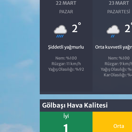
22 MART
23 MART
PAZAR
PAZARTESI
°
2
2
Şiddetli yağmurlu
Orta kuvvetli yağ
Nem: %100
Nem: %100
Rüzgar: 11 km/h
Rüzgar: 9 km/
Yağış Olasılığı: %92
Yağış Olasılığı: 
Kar Olasılığı: 
Gölbaşı Hava Kalitesi
İyi
1
Orta