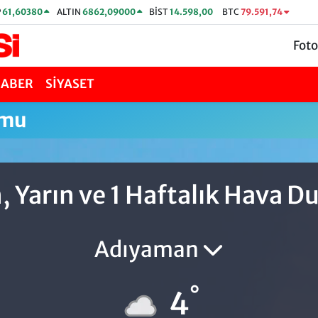
P
61,60380
ALTIN
6862,09000
BİST
14.598,00
BTC
79.591,74
Foto
HABER
SİYASET
umu
, Yarın ve 1 Haftalık Hava 
Adıyaman
°
4