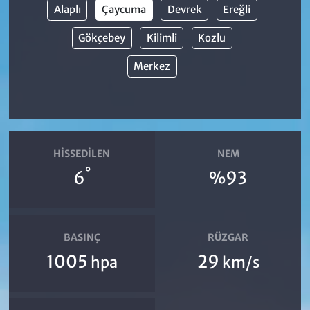
Alaplı
Çaycuma
Devrek
Ereğli
Gökçebey
Kilimli
Kozlu
Merkez
HISSEDILEN
NEM
°
6
%93
BASINÇ
RÜZGAR
1005
29
hpa
km/s