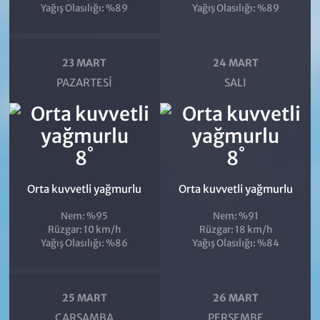
Yağış Olasılığı: %89
Yağış Olasılığı: %89
23 MART
24 MART
PAZARTESI
SALI
°
°
8
8
Orta kuvvetli yağmurlu
Orta kuvvetli yağmurlu
Nem: %95
Nem: %91
Rüzgar: 10 km/h
Rüzgar: 18 km/h
Yağış Olasılığı: %86
Yağış Olasılığı: %84
25 MART
26 MART
ÇARŞAMBA
PERŞEMBE