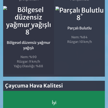
°
8
Parçalı Bulutlu
°
8
Nem: %84
Rüzgar: 10 km/h
Bölgesel düzensiz yağmur
yağışlı
Nem: %90
Rüzgar: 9 km/h
Yağış Olasılığı: %88
Çaycuma Hava Kalitesi
İyi