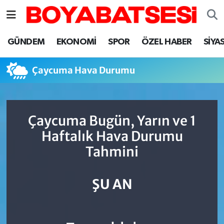
Sinop Nöbetçi Eczaneler
GÜNDEM
EKONOMİ
SPOR
ÖZEL HABER
SİYA
Sinop Hava Durumu
Çaycuma Hava Durumu
Sinop Namaz Vakitleri
Sinop Trafik Yoğunluk Haritası
Çaycuma Bugün, Yarın ve 1
Haftalık Hava Durumu
Süper Lig Puan Durumu ve Fikstür
Tahmini
Tüm Manşetler
ŞU AN
Son Dakika Haberleri
Haber Arşivi