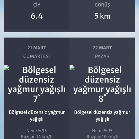
ÇIY
GÖRÜŞ
6.4
5
km
21 MART
22 MART
CUMARTESI
PAZAR
°
°
7
8
Bölgesel düzensiz yağmur
Bölgesel düzensiz yağmur
yağışlı
yağışlı
Nem: %95
Nem: %95
Rüzgar: 14 km/h
Rüzgar: 10 km/h