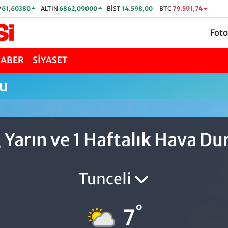
P
61,60380
ALTIN
6862,09000
BİST
14.598,00
BTC
79.591,74
Foto
HABER
SİYASET
u
 Yarın ve 1 Haftalık Hava D
Tunceli
°
7