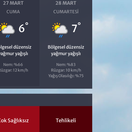
27 MART
28 MART
CUMA
CUMARTESI
°
°
6
7
lgesel düzensiz
Bölgesel düzensiz
yağmur yağışlı
yağmur yağışlı
Nem: %66
Nem: %83
Rüzgar: 12 km/h
Rüzgar: 10 km/h
Yağış Olasılığı: %75
ok Sağlıksız
Tehlikeli