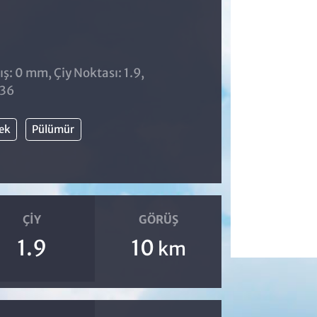
ş: 0 mm, Çiy Noktası: 1.9,
:36
ek
Pülümür
ÇIY
GÖRÜŞ
1.9
10
km