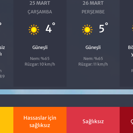
25 MART
26 MART
ÇARŞAMBA
PERŞEMBE
°
°
°
4
5
siz
Güneşli
Güneşli
Bö
ı
Nem: %65
Nem: %65
Rüzgar: 10 km/h
Rüzgar: 11 km/h
h
%89
Hassaslar için
Sağlıksız
Ç
sağlıksız