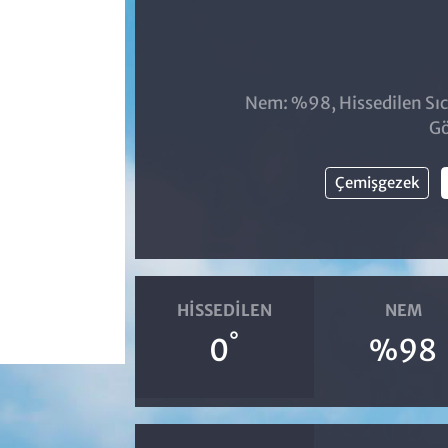
Nem: %98, Hissedilen Sıc
Gö
Çemişgezek
HISSEDILEN
NEM
°
0
%98