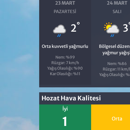
23 MART
24 MART
PAZARTESI
SALI
°
2
3
Orta kuvvetli yağmurlu
Bölgesel düzen
yağmur yağışl
Nem: %99
Rüzgar: 7 km/h
Nem: %86
Yağış Olasılığı: %90
Rüzgar: 11 km/
Kar Olasılığı: %11
Yağış Olasılığı: 
Hozat Hava Kalitesi
İyi
1
Orta