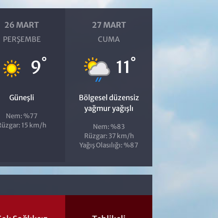
26 MART
27 MART
PERŞEMBE
CUMA
°
°
9
11
Güneşli
Bölgesel düzensiz
yağmur yağışlı
Nem: %77
Rüzgar: 15 km/h
Nem: %83
Rüzgar: 37 km/h
Yağış Olasılığı: %87