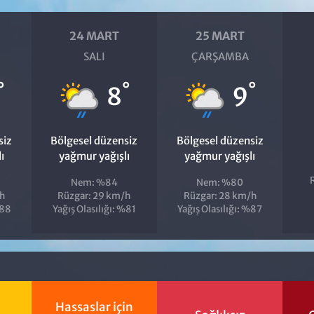
24 MART
25 MART
SALI
ÇARŞAMBA
°
°
°
8
9
siz
Bölgesel düzensiz
Bölgesel düzensiz
ı
yağmur yağışlı
yağmur yağışlı
Nem: %84
Nem: %80
h
Rüzgar: 29 km/h
Rüzgar: 28 km/h
%88
Yağış Olasılığı: %81
Yağış Olasılığı: %87
Hassaslar için