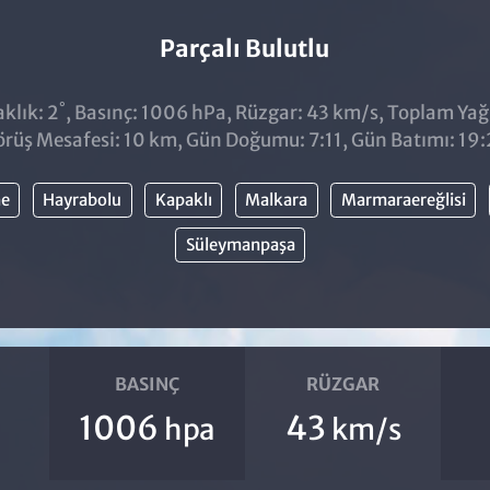
Parçalı Bulutlu
°
klık: 2
, Basınç: 1006 hPa, Rüzgar: 43 km/s, Toplam Yağıs
rüş Mesafesi: 10 km, Gün Doğumu: 7:11, Gün Batımı: 19
ne
Hayrabolu
Kapaklı
Malkara
Marmaraereğlisi
Süleymanpaşa
BASINÇ
RÜZGAR
1006
43
hpa
km/s