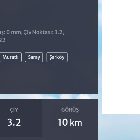
̧: 0 mm, Çiy Noktası: 3.2,
:22
Muratlı
Saray
Şarköy
ÇIY
GÖRÜŞ
3.2
10
km