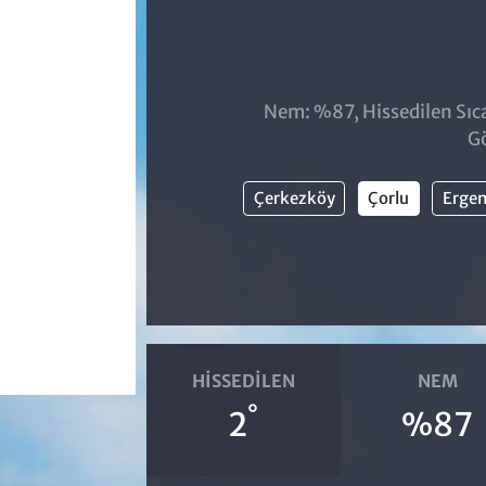
Nem: %87, Hissedilen Sıca
Gö
Çerkezköy
Çorlu
Erge
HISSEDILEN
NEM
°
2
%87