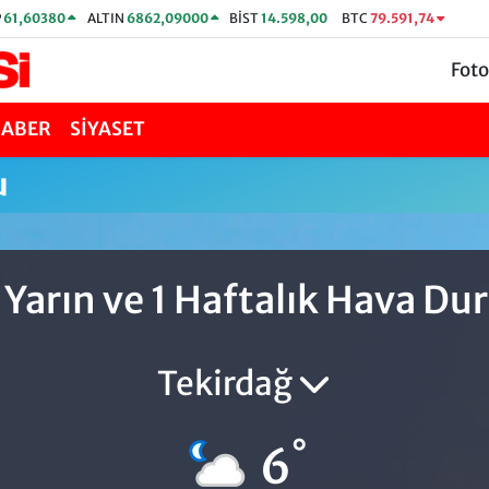
P
61,60380
ALTIN
6862,09000
BİST
14.598,00
BTC
79.591,74
Foto
HABER
SİYASET
u
 Yarın ve 1 Haftalık Hava D
Tekirdağ
°
6