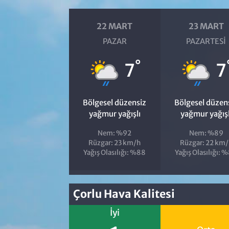
22 MART
23 MART
PAZAR
PAZARTESI
°
7
7
Bölgesel düzensiz
Bölgesel düzen
yağmur yağışlı
yağmur yağışl
Nem: %92
Nem: %89
Rüzgar: 23 km/h
Rüzgar: 22 km/
Yağış Olasılığı: %88
Yağış Olasılığı: 
Çorlu Hava Kalitesi
İyi