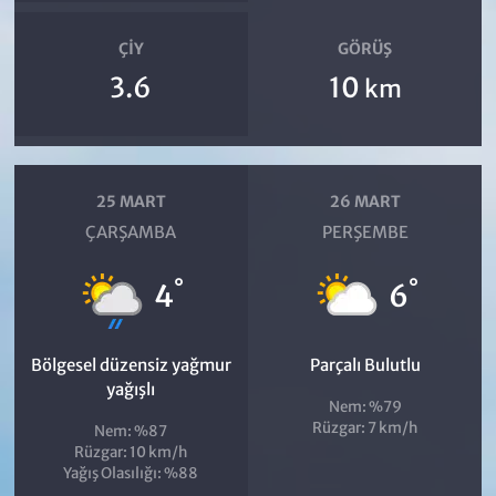
ÇIY
GÖRÜŞ
3.6
10
km
25 MART
26 MART
ÇARŞAMBA
PERŞEMBE
°
°
4
6
Bölgesel düzensiz yağmur
Parçalı Bulutlu
yağışlı
Nem: %79
Rüzgar: 7 km/h
Nem: %87
Rüzgar: 10 km/h
Yağış Olasılığı: %88