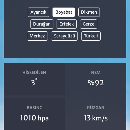
Ayancık
Boyabat
Dikmen
Durağan
Erfelek
Gerze
Merkez
Saraydüzü
Türkeli
HISSEDILEN
NEM
°
3
%92
BASINÇ
RÜZGAR
1010
13
hpa
km/s