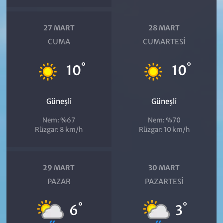
27 MART
28 MART
CUMA
CUMARTESI
°
°
10
10
Güneşli
Güneşli
Nem: %67
Nem: %70
Rüzgar: 8 km/h
Rüzgar: 10 km/h
29 MART
30 MART
PAZAR
PAZARTESI
°
°
6
3