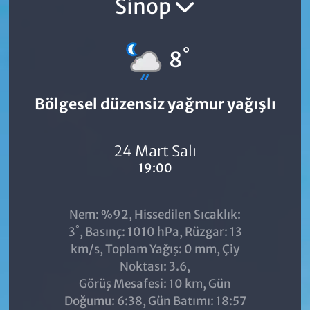
Sinop
°
8
Bölgesel düzensiz yağmur yağışlı
24 Mart Salı
19:00
Nem: %92, Hissedilen Sıcaklık:
°
3
, Basınç: 1010 hPa, Rüzgar: 13
km/s, Toplam Yağış: 0 mm, Çiy
Noktası: 3.6,
Görüş Mesafesi: 10 km, Gün
Doğumu: 6:38, Gün Batımı: 18:57