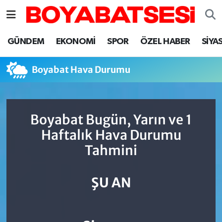
Sinop Nöbetçi Eczaneler
GÜNDEM
EKONOMİ
SPOR
ÖZEL HABER
SİYA
Sinop Hava Durumu
Boyabat Hava Durumu
Sinop Namaz Vakitleri
Sinop Trafik Yoğunluk Haritası
Boyabat Bugün, Yarın ve 1
Haftalık Hava Durumu
Süper Lig Puan Durumu ve Fikstür
Tahmini
Tüm Manşetler
ŞU AN
Son Dakika Haberleri
Haber Arşivi