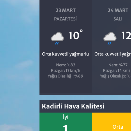
23 MART
24 MART
PAZARTESI
SALI
°
10
1
Orta kuvvetli yağmurlu
Orta kuvvetli yağ
Nem: %83
Nem: %77
Rüzgar: 13 km/h
Rüzgar: 14 km/
Yağış Olasılığı: %89
Yağış Olasılığı: 
Kadirli Hava Kalitesi
İyi
1
Orta