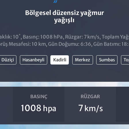
Bölgesel düzensiz yağmur
yağışlı
°
klık: 10
, Basınç: 1008 hPa, Rüzgar: 7 km/s, Toplam Yağı
rüş Mesafesi: 10 km, Gün Doğumu: 6:36, Gün Batımı: 18
Düziçi
Hasanbeyli
Kadirli
Merkez
Sumbas
To
BASINÇ
RÜZGAR
1008
7
hpa
km/s