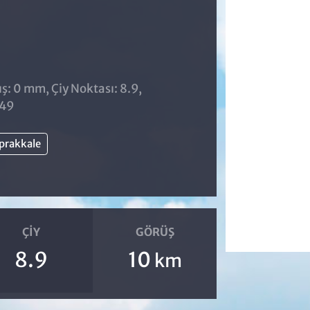
ş: 0 mm, Çiy Noktası: 8.9,
:49
prakkale
ÇIY
GÖRÜŞ
8.9
10
km