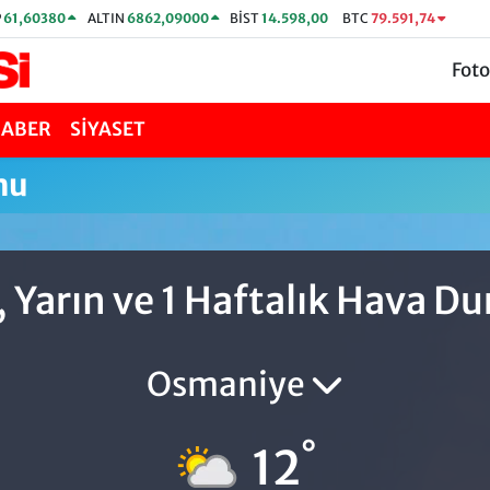
P
61,60380
ALTIN
6862,09000
BİST
14.598,00
BTC
79.591,74
Foto
HABER
SİYASET
mu
, Yarın ve 1 Haftalık Hava 
Osmaniye
°
12