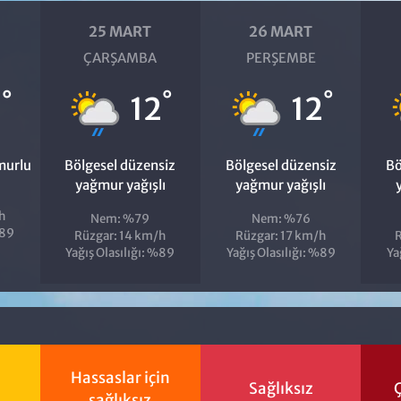
25 MART
26 MART
ÇARŞAMBA
PERŞEMBE
°
°
°
2
12
12
murlu
Bölgesel düzensiz
Bölgesel düzensiz
Bö
yağmur yağışlı
yağmur yağışlı
h
Nem: %79
Nem: %76
%89
Rüzgar: 14 km/h
Rüzgar: 17 km/h
R
Yağış Olasılığı: %89
Yağış Olasılığı: %89
Ya
Hassaslar için
Sağlıksız
Ç
sağlıksız