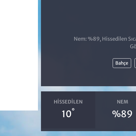
Nem: %89, Hissedilen Sıca
Gö
Bahçe
HISSEDILEN
NEM
°
10
%89