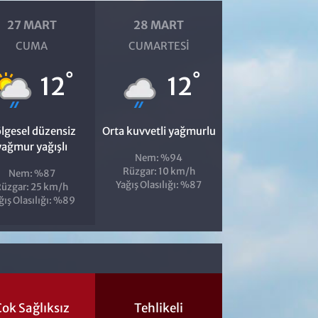
27 MART
28 MART
CUMA
CUMARTESI
°
°
12
12
lgesel düzensiz
Orta kuvvetli yağmurlu
yağmur yağışlı
Nem: %94
Rüzgar: 10 km/h
Nem: %87
Yağış Olasılığı: %87
üzgar: 25 km/h
ğış Olasılığı: %89
ok Sağlıksız
Tehlikeli