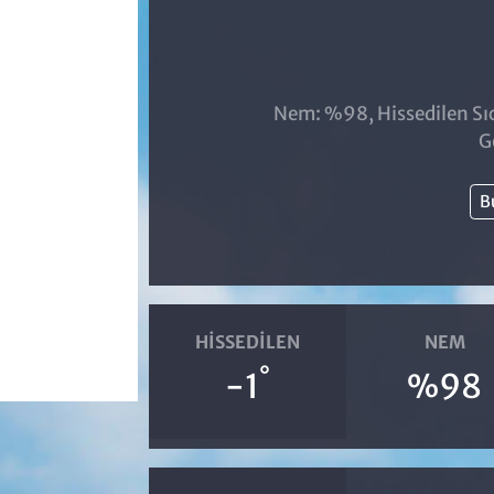
Nem: %98, Hissedilen Sıc
G
B
HISSEDILEN
NEM
°
-1
%98