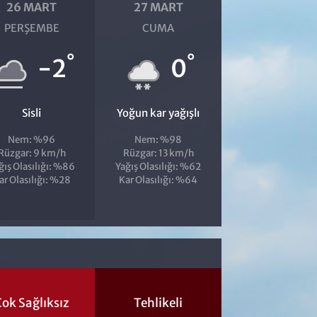
26 MART
27 MART
PERŞEMBE
CUMA
°
°
-2
0
Sisli
Yoğun kar yağışlı
Nem: %96
Nem: %98
Rüzgar: 9 km/h
Rüzgar: 13 km/h
ğış Olasılığı: %86
Yağış Olasılığı: %62
ar Olasılığı: %28
Kar Olasılığı: %64
ok Sağlıksız
Tehlikeli