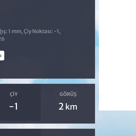
ş: 1 mm, Çiy Noktası: -1,
26
o
ÇIY
GÖRÜŞ
-1
2
km