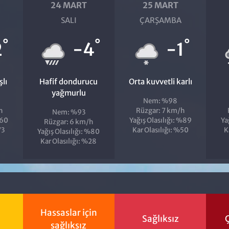
24 MART
25 MART
SALI
ÇARŞAMBA
°
°
°
2
-4
-1
şlı
Hafif dondurucu
Orta kuvvetli karlı
yağmurlu
Nem: %98
h
Rüzgar: 7 km/h
Nem: %93
%60
Yağış Olasılığı: %89
Ya
Rüzgar: 6 km/h
73
Kar Olasılığı: %50
K
Yağış Olasılığı: %80
Kar Olasılığı: %28
Hassaslar için
Sağlıksız
Ç
sağlıksız