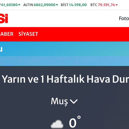
P
61,60380
ALTIN
6862,09000
BİST
14.598,00
BTC
79.591,74
Foto
HABER
SİYASET
u
 Yarın ve 1 Haftalık Hava D
Muş
°
0