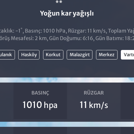
Yoğun kar yağışlı
°
aklık: -1
, Basınç: 1010 hPa, Rüzgar: 11 km/s, Toplam Yağı
örüş Mesafesi: 2 km, Gün Doğumu: 6:16, Gün Batımı: 18:
ulanık
Hasköy
Korkut
Malazgirt
Merkez
Vart
BASINÇ
RÜZGAR
1010
11
hpa
km/s