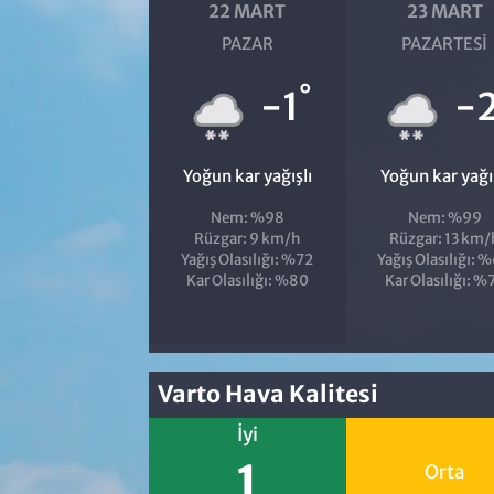
22 MART
23 MART
PAZAR
PAZARTESI
°
-1
-
Yoğun kar yağışlı
Yoğun kar yağı
Nem: %98
Nem: %99
Rüzgar: 9 km/h
Rüzgar: 13 km/
Yağış Olasılığı: %72
Yağış Olasılığı: 
Kar Olasılığı: %80
Kar Olasılığı: %
Varto Hava Kalitesi
İyi
1
Orta