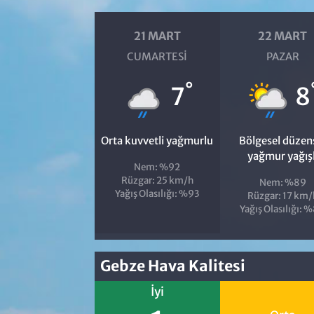
21 MART
22 MART
CUMARTESI
PAZAR
°
7
8
Orta kuvvetli yağmurlu
Bölgesel düzen
yağmur yağışl
Nem: %92
Rüzgar: 25 km/h
Nem: %89
Yağış Olasılığı: %93
Rüzgar: 17 km/
Yağış Olasılığı: 
Gebze Hava Kalitesi
İyi