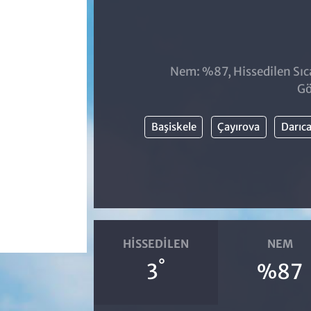
Nem: %87, Hissedilen Sıca
Gö
Başiskele
Çayırova
Darıc
HISSEDILEN
NEM
°
3
%87