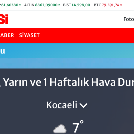
P
61,60380
ALTIN
6862,09000
BİST
14.598,00
BTC
79.591,74
Foto
HABER
SİYASET
mu
 Yarın ve 1 Haftalık Hava D
Kocaeli
°
7