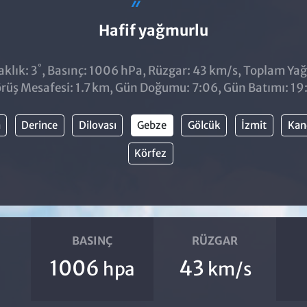
Hafif yağmurlu
°
klık: 3
, Basınç: 1006 hPa, Rüzgar: 43 km/s, Toplam Yağıs
rüş Mesafesi: 1.7 km, Gün Doğumu: 7:06, Gün Batımı: 19
a
Derince
Dilovası
Gebze
Gölcük
İzmit
Kan
Körfez
BASINÇ
RÜZGAR
1006
43
hpa
km/s