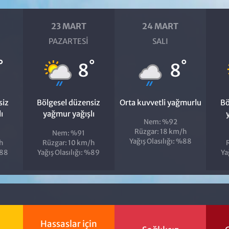
23 MART
24 MART
PAZARTESI
SALI
°
°
°
8
8
siz
Bölgesel düzensiz
Orta kuvvetli yağmurlu
Bö
ı
yağmur yağışlı
Nem: %92
Rüzgar: 18 km/h
Nem: %91
Yağış Olasılığı: %88
h
Rüzgar: 10 km/h
%88
Yağış Olasılığı: %89
Ya
Hassaslar için