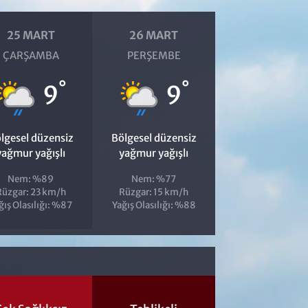
25 MART
26 MART
ÇARŞAMBA
PERŞEMBE
°
°
9
9
lgesel düzensiz
Bölgesel düzensiz
yağmur yağışlı
yağmur yağışlı
Nem: %89
Nem: %77
Rüzgar: 23 km/h
Rüzgar: 15 km/h
ğış Olasılığı: %87
Yağış Olasılığı: %88