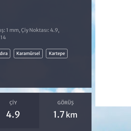
̧: 1 mm, Çiy Noktası: 4.9,
:14
dıra
Karamürsel
Kartepe
ÇIY
GÖRÜŞ
4.9
1.7
km