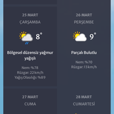
25 MART
26 MART
ÇARŞAMBA
PERŞEMBE
°
°
8
9
Bölgesel düzensiz yağmur
Parçalı Bulutlu
yağışlı
Nem: %70
Rüzgar: 13 km/h
Nem: %78
Rüzgar: 22 km/h
Yağış Olasılığı: %89
27 MART
28 MART
CUMA
CUMARTESI