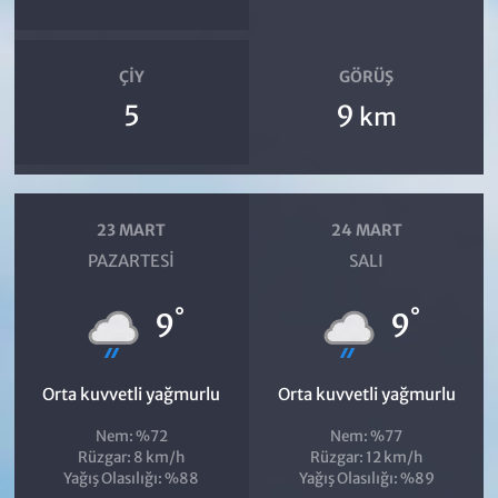
ÇIY
GÖRÜŞ
5
9
km
23 MART
24 MART
PAZARTESI
SALI
°
°
9
9
Orta kuvvetli yağmurlu
Orta kuvvetli yağmurlu
Nem: %72
Nem: %77
Rüzgar: 8 km/h
Rüzgar: 12 km/h
Yağış Olasılığı: %88
Yağış Olasılığı: %89