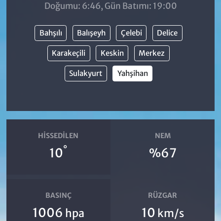
Doğumu: 6:46, Gün Batımı: 19:00
Bahşılı
Balışeyh
Çelebi
Delice
Karakeçili
Keskin
Merkez
Sulakyurt
Yahşihan
HISSEDILEN
NEM
°
10
%67
BASINÇ
RÜZGAR
1006
10
hpa
km/s