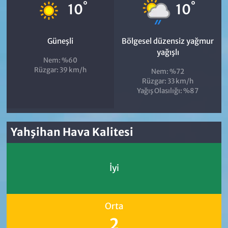
°
°
10
10
Güneşli
Bölgesel düzensiz yağmur
yağışlı
Nem: %60
Rüzgar: 39 km/h
Nem: %72
Rüzgar: 33 km/h
Yağış Olasılığı: %87
Yahşihan Hava Kalitesi
İyi
Orta
2