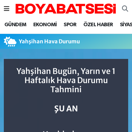
Sinop Nöbetçi Eczaneler
GÜNDEM
EKONOMİ
SPOR
ÖZEL HABER
SİYA
Sinop Hava Durumu
Yahşihan Hava Durumu
Sinop Namaz Vakitleri
Sinop Trafik Yoğunluk Haritası
Yahşihan Bugün, Yarın ve 1
Haftalık Hava Durumu
Süper Lig Puan Durumu ve Fikstür
Tahmini
Tüm Manşetler
ŞU AN
Son Dakika Haberleri
Haber Arşivi